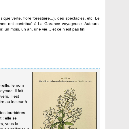
ue verte, flore forestière...), des spectacles, etc. Le
nnes ont contribué à La Garance voyageuse. Auteurs,
r, un mois, un an, une vie… et ce n’est pas fini !
eille, le nom
ymac. Il fait
ers. Il est
ire au lecteur à
es tourbières
 : elle se
s, vous le