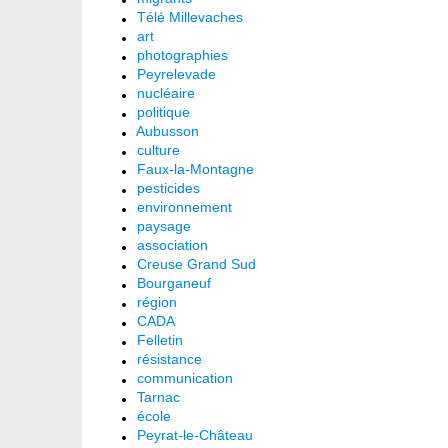
Télé Millevaches
art
photographies
Peyrelevade
nucléaire
politique
Aubusson
culture
Faux-la-Montagne
pesticides
environnement
paysage
association
Creuse Grand Sud
Bourganeuf
région
CADA
Felletin
résistance
communication
Tarnac
école
Peyrat-le-Château