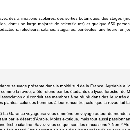
avec des animations scolaires, des sorties botaniques, des stages (musiq
es, dont une large majorité de scientifiques) et quelque 650 perso
rédacteurs, relecteurs, salariés, stagiaires, bénévoles, une heure, un jou
ante sauvage présente dans la moitié sud de la France. Agréable à l’or
mme la revue, a été retenu par les étudiants du lycée forestier de Me
association qui conduit ses membres à se réunir dans des lieux très div
s plantes, celui des hommes à leur rencontre, celui que la revue fait fa
€) La Garance voyageuse vous emmène en voyage autour du monde, d
nt par le désert d’Arabie. Moins exotique, mais tout aussi passionnant
une friche citadine. Savez-vous ce que sont les macussons ? Non ? Alor