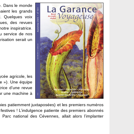
ue. Dans le monde
aient les grands
l. Quelques voix
ques, des revues
otre inspiratrice.
au service de nos
risation serait un
cée agricole, les
re »). Une équipe
trice d’une revue
sur une machine à
omanies patiemment juxtaposées) et les premiers numéros
festives ! L’indulgence patiente des premiers abonnés
arc national des Cévennes, allait alors l’implanter