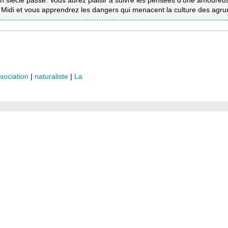
 siècle passé. Vous aurez plaisir à suivre les pensées d’une amoureuse
e Midi et vous apprendrez les dangers qui menacent la culture des agr
sociation
|
naturaliste
|
La