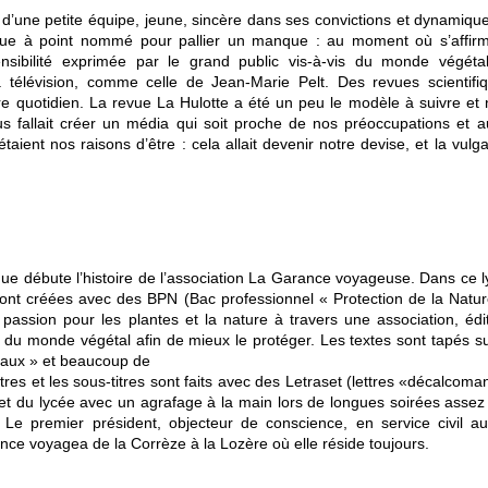
d’une petite équipe, jeune, sincère dans ses convictions et dynamiq
rue à point nommé pour pallier un manque : au moment où s’affirm
nsibilité exprimée par le grand public vis-à-vis du monde végéta
 télévision, comme celle de Jean-Marie Pelt. Des revues scientifi
tre quotidien. La revue La Hulotte a été un peu le modèle à suivre et n
s fallait créer un média qui soit proche de nos préoccupations et 
étaient nos raisons d’être : cela allait devenir notre devise, et la vulga
ue débute l’histoire de l’association La Garance voyageuse. Dans ce ly
sont créées avec des BPN (Bac professionnel « Protection de la Natu
a passion pour les plantes et la nature à travers une association, édi
sse du monde végétal afin de mieux le protéger. Les textes sont tapés 
seaux » et beaucoup de
tres et les sous-titres sont faits avec des Letraset (lettres «décalc
t du lycée avec un agrafage à la main lors de longues soirées assez 
e premier président, objecteur de conscience, en service civil au P
nce voyagea de la Corrèze à la Lozère où elle réside toujours.