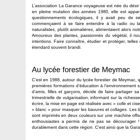
L’association La Garance voyageuse est née du désir 
en pleine mutation des années 1980, elle est appa
questionnements écologiques, il y avait peu de se
commençaient à se faire entendre à la radio ou la
naturalistes, plutôt animalières, alimentaient alors no
Amoureux des plantes, passionnés du végétal, il nou
intentions. Faire connaître, étudier et protéger, telles 
étendard souvent brandi.
Au lycée forestier de Meymac
C’est en 1988, autour du lycée forestier de Meymac, q
premières formations d’éducation à l’environnement 
d’amis, filles et garçons, décide de faire partager s
trimestrielle de vulgarisation, informant sur la riche
écrire, la mise en page est réalisée avec « colle et ci
« blanc » pour masquer les bavures et collages. Les ti
sont imprimés en deux couleurs sur une machine offse
enthousiastes a permis de ne pas se décourager ! L
durablement dans cette région. C'est ainsi que la Gara