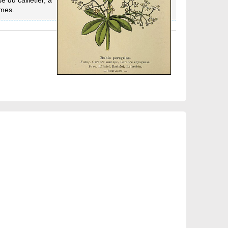
 du cailletier, à
umes.