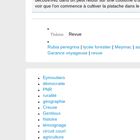
découvrirez dans un petit retour sur une coutume d’un
voir que l’on commence à cultiver la pistache dans l
Revue
Thème
Rubia peregrina
|
lycée forestier
|
Meymac
|
as
Garance voyageuse
|
revue
Eymoutiers
démocratie
PNR
ruralité
géographie
Creuse
Gentioux
histoire
témoignage
circuit court
agriculture