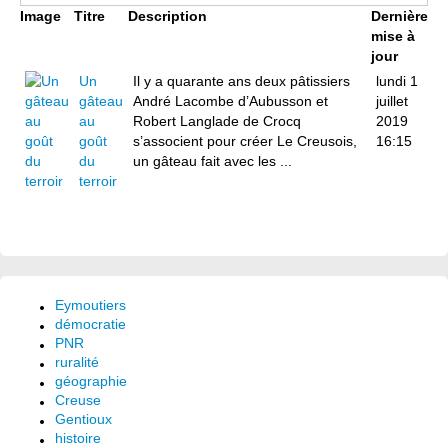
Image
Titre
Description
Dernière
mise à
jour
Un
Il y a quarante ans deux pâtissiers
lundi 1
gâteau
André Lacombe d’Aubusson et
juillet
au
Robert Langlade de Crocq
2019
goût
s’associent pour créer Le Creusois,
16:15
du
un gâteau fait avec les ...
terroir
Eymoutiers
démocratie
PNR
ruralité
géographie
Creuse
Gentioux
histoire