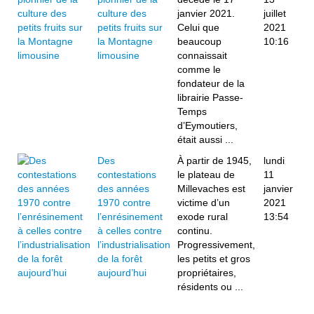
culture des
janvier 2021.
juillet
petits fruits sur
Celui que
2021
la Montagne
beaucoup
10:16
limousine
connaissait
comme le
fondateur de la
librairie Passe-
Temps
d’Eymoutiers,
était aussi ...
Des
À partir de 1945,
lundi
contestations
le plateau de
11
des années
Millevaches est
janvier
1970 contre
victime d’un
2021
l’enrésinement
exode rural
13:54
à celles contre
continu.
l’industrialisation
Progressivement,
de la forêt
les petits et gros
aujourd’hui
propriétaires,
résidents ou ...