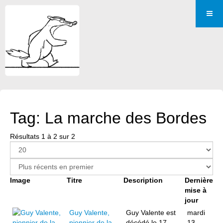
Tag: La marche des Bordes
Résultats 1 à 2 sur 2
Image
Titre
Description
Dernière
mise à
jour
Guy Valente,
Guy Valente est
mardi
pionnier de la
décédé le 17
13