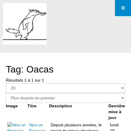
Tag: Oacas
Résultats 1 à 1 sur 1
Image
Titre
Description
Dernière
mise à
jour
Vers un
Depuis plusieurs années, le
lundi
Emmaüs
projet de mieux structurer
19