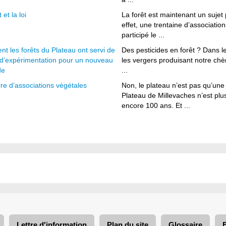
 et la loi
La forêt est maintenant un sujet p
effet, une trentaine d’associatio
participé le ...
 les forêts du Plateau ont servi de
Des pesticides en forêt ? Dans 
n d’expérimentation pour un nouveau
les vergers produisant notre ch
de
...
re d’associations végétales
Non, le plateau n’est pas qu’un
Plateau de Millevaches n’est pl
encore 100 ans. Et ...
Lettre d'information
Plan du site
Glossaire