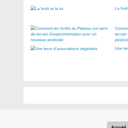
La forêt
Comment
terrai
pestici
Une ter
Accueil