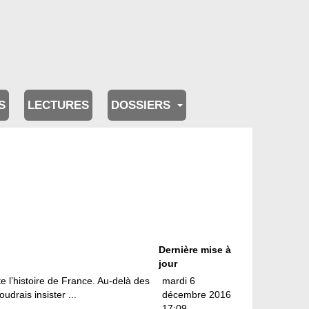
S
LECTURES
DOSSIERS
Dernière mise à
jour
te l’histoire de France. Au-delà des
mardi 6
udrais insister ...
décembre 2016
17:09