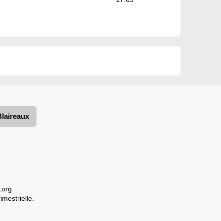
Blaireaux
.org
imestrielle.