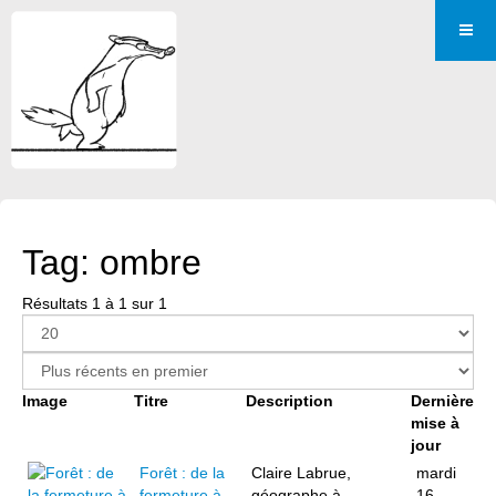
Tag: ombre
Résultats 1 à 1 sur 1
Image
Titre
Description
Dernière
mise à
jour
Forêt : de la
Claire Labrue,
mardi
fermeture à
géographe à
16