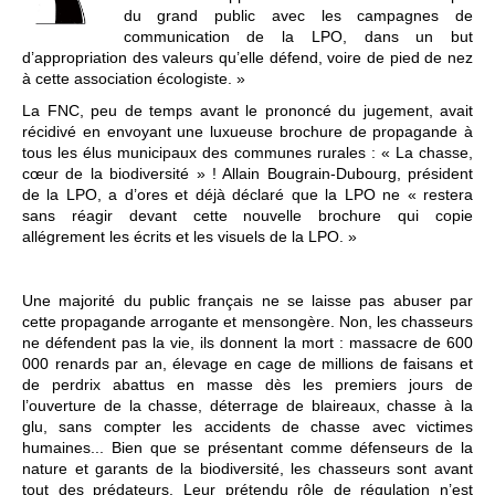
du grand public avec les campagnes de
communication de la LPO, dans un but
d’appropriation des valeurs qu’elle défend, voire de pied de nez
à cette association écologiste. »
La FNC, peu de temps avant le prononcé du jugement, avait
récidivé en envoyant une luxueuse brochure de propagande à
tous les élus municipaux des communes rurales : « La chasse,
cœur de la biodiversité » ! Allain Bougrain-Dubourg, président
de la LPO, a d’ores et déjà déclaré que la LPO ne « restera
sans réagir devant cette nouvelle brochure qui copie
allégrement les écrits et les visuels de la LPO. »
Une majorité du public français ne se laisse pas abuser par
cette propagande arrogante et mensongère. Non, les chasseurs
ne défendent pas la vie, ils donnent la mort : massacre de 600
000 renards par an, élevage en cage de millions de faisans et
de perdrix abattus en masse dès les premiers jours de
l’ouverture de la chasse, déterrage de blaireaux, chasse à la
glu, sans compter les accidents de chasse avec victimes
humaines... Bien que se présentant comme défenseurs de la
nature et garants de la biodiversité, les chasseurs sont avant
tout des prédateurs. Leur prétendu rôle de régulation n’est