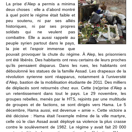
La prise d’Alep a permis a minima
deux choses : elle a d’abord montré
à quel point le régime était faible et
peu soutenu, ni par ses alliés
historiques, ni par ses propres
soldats qui ne veulent pas
combattre. Elle a aussi rappelé au
peuple syrien partout dans le pays,
la joie et l’espoir immense que
pouvait provoquer la chute du régime. À Alep, les prisonniers
ont été libérés. Des habitants ont revu certains de leurs proches
qu’ils pensaient disparus. Dans les rues, les habitants ont
déboulonné les statues de la famille Assad. Les drapeaux de la
révolution syrienne sont réapparus, notamment à l’université
d’Alep, bastion de la mobilisation étudiante de 2011. Des milliers
de déplacés sont retournés chez eux. Cette (re)prise d’Alep a
un retentissement dans tout le pays. Le 29 novembre, les
groupes rebelles, menés par le HTS, rejoints par une multitude
de groupes et de factions, se sont dirigés vers Hama. Le 5
décembre, Hama aussi, est devenue « amie ». Cette victoire a
été décisive : Hama était l’exemple même de la ville martyre,
celle où le clan Assad avait déployé sa violence la plus crasse
contre le soulèvement de 1982. Le régime y avait fait 20 000