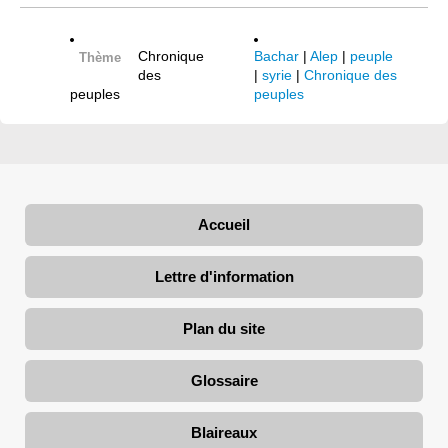
Chronique
Bachar
|
Alep
|
peuple
Thème
des
|
syrie
|
Chronique des
peuples
peuples
Accueil
Lettre d'information
Plan du site
Glossaire
Blaireaux