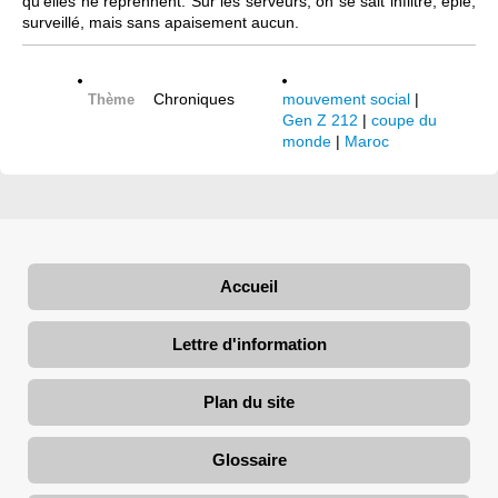
qu’elles ne reprennent. Sur les serveurs, on se sait infiltré, épié,
surveillé, mais sans apaisement aucun.
Chroniques
mouvement social
|
Thème
Gen Z 212
|
coupe du
monde
|
Maroc
Accueil
Lettre d'information
Plan du site
Glossaire