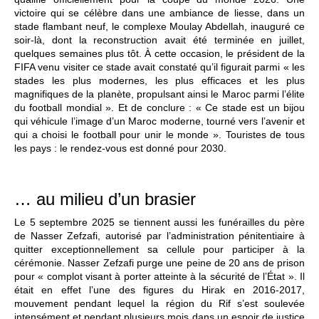
victoire qui se célèbre dans une ambiance de liesse, dans un
stade flambant neuf, le complexe Moulay Abdellah, inauguré ce
soir-là, dont la reconstruction avait été terminée en juillet,
quelques semaines plus tôt. À cette occasion, le président de la
FIFA venu visiter ce stade avait constaté qu’il figurait parmi « les
stades les plus modernes, les plus efficaces et les plus
magnifiques de la planète, propulsant ainsi le Maroc parmi l’élite
du football mondial ». Et de conclure : « Ce stade est un bijou
qui véhicule l’image d’un Maroc moderne, tourné vers l’avenir et
qui a choisi le football pour unir le monde ». Touristes de tous
les pays : le rendez-vous est donné pour 2030.
… au milieu d’un brasier
Le 5 septembre 2025 se tiennent aussi les funérailles du père
de Nasser Zefzafi, autorisé par l’administration pénitentiaire à
quitter exceptionnellement sa cellule pour participer à la
cérémonie. Nasser Zefzafi purge une peine de 20 ans de prison
pour « complot visant à porter atteinte à la sécurité de l’État ». Il
était en effet l’une des figures du Hirak en 2016-2017,
mouvement pendant lequel la région du Rif s’est soulevée
intensément et pendant plusieurs mois dans un espoir de justice