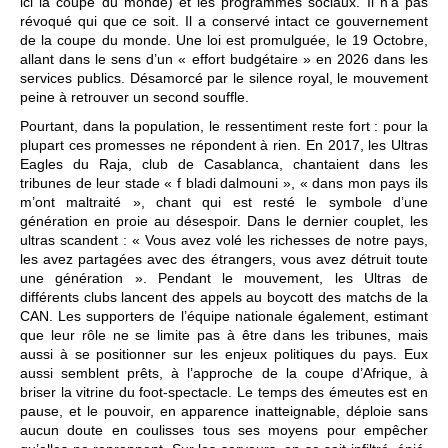
ici la coupe du monde) et les programmes sociaux. Il n’a pas
révoqué qui que ce soit. Il a conservé intact ce gouvernement
de la coupe du monde. Une loi est promulguée, le 19 Octobre,
allant dans le sens d’un « effort budgétaire » en 2026 dans les
services publics. Désamorcé par le silence royal, le mouvement
peine à retrouver un second souffle.
Pourtant, dans la population, le ressentiment reste fort : pour la
plupart ces promesses ne répondent à rien. En 2017, les Ultras
Eagles du Raja, club de Casablanca, chantaient dans les
tribunes de leur stade « f bladi dalmouni », « dans mon pays ils
m’ont maltraité », chant qui est resté le symbole d’une
génération en proie au désespoir. Dans le dernier couplet, les
ultras scandent : « Vous avez volé les richesses de notre pays,
les avez partagées avec des étrangers, vous avez détruit toute
une génération ». Pendant le mouvement, les Ultras de
différents clubs lancent des appels au boycott des matchs de la
CAN. Les supporters de l’équipe nationale également, estimant
que leur rôle ne se limite pas à être dans les tribunes, mais
aussi à se positionner sur les enjeux politiques du pays. Eux
aussi semblent prêts, à l’approche de la coupe d’Afrique, à
briser la vitrine du foot-spectacle. Le temps des émeutes est en
pause, et le pouvoir, en apparence inatteignable, déploie sans
aucun doute en coulisses tous ses moyens pour empêcher