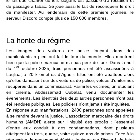
le fait que chanter de tels slogans est passible d’arrestation et
de passage à tabac. Se joue aussi le fait de reconquérir le droit
de manifester. Au lendemain de cette première journée, le
serveur Discord compte plus de 150 000 membres.
La honte du régime
Les images des voitures de police fonçant dans des
manifestants à pied ont fait le tour du monde. Elles montrent
bien que la police marocaine n’a pas peur de tuer. Dans la nuit
er
du 1
octobre 2025, trois personnes ont été assassinées à
Laqliaa, à 20 kilomètres d’Agadir. Elles ont été abattues alors
qu’elles dansaient sur des voitures de police, vêtues d’uniformes
récupérés dans un commissariat. Parmi les victimes, un étudiant
en cinéma, Abdessamad Oubalat, venu documenter les
évènements. Les identités des deux autres personnes n’ont pas
été rendues publiques. Les policiers n’ont jamais été inquiétés.
En réponse aux manifestations, 2400 personnes sont appelées
à se rendre devant la justice. L’association marocaine des droits
humains (AMDH) alerte sur l’iniquité des procès : l’essentiel
d’entre eux conduit à des condamnations, dont plusieurs
atteignent les trois, quatre, voire quinze ans de prison. Face à la
répression, le mouvement décide, toujours sur Discord, de faire