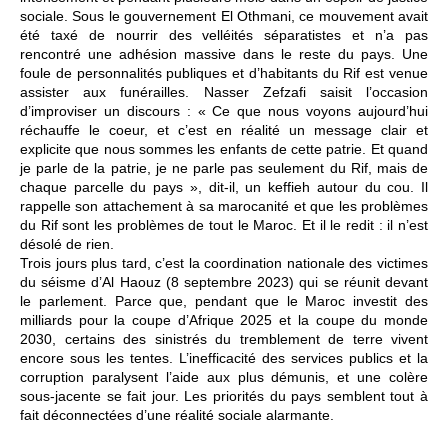
sociale. Sous le gouvernement El Othmani, ce mouvement avait
été taxé de nourrir des velléités séparatistes et n’a pas
rencontré une adhésion massive dans le reste du pays. Une
foule de personnalités publiques et d’habitants du Rif est venue
assister aux funérailles. Nasser Zefzafi saisit l’occasion
d’improviser un discours : « Ce que nous voyons aujourd’hui
réchauffe le coeur, et c’est en réalité un message clair et
explicite que nous sommes les enfants de cette patrie. Et quand
je parle de la patrie, je ne parle pas seulement du Rif, mais de
chaque parcelle du pays », dit-il, un keffieh autour du cou. Il
rappelle son attachement à sa marocanité et que les problèmes
du Rif sont les problèmes de tout le Maroc. Et il le redit : il n’est
désolé de rien.
Trois jours plus tard, c’est la coordination nationale des victimes
du séisme d’Al Haouz (8 septembre 2023) qui se réunit devant
le parlement. Parce que, pendant que le Maroc investit des
milliards pour la coupe d’Afrique 2025 et la coupe du monde
2030, certains des sinistrés du tremblement de terre vivent
encore sous les tentes. L’inefficacité des services publics et la
corruption paralysent l’aide aux plus démunis, et une colère
sous-jacente se fait jour. Les priorités du pays semblent tout à
fait déconnectées d’une réalité sociale alarmante.