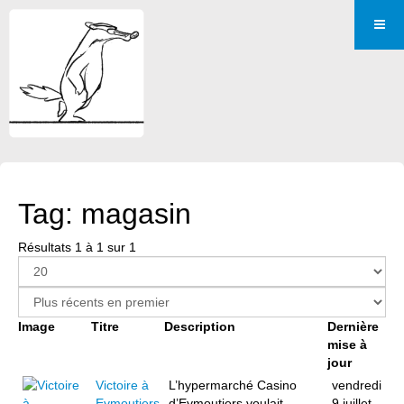
Tag: magasin
Résultats 1 à 1 sur 1
Image
Titre
Description
Dernière
mise à
jour
Victoire à
L’hypermarché Casino
vendredi
Eymoutiers
d’Eymoutiers voulait
9 juillet