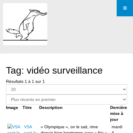
Tag: vidéo surveillance
Résultats 1 à 1 sur 1
Image
Titre
Description
Dernière
mise à
jour
VSA
« Olympique », on le sait, rime
mardi
sent le
depuis bien longtemps avec « fric ».
4