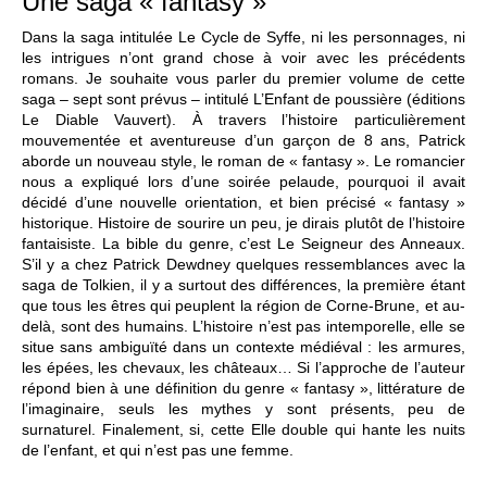
Une saga « fantasy »
Dans la saga intitulée Le Cycle de Syffe, ni les personnages, ni
les intrigues n’ont grand chose à voir avec les précédents
romans. Je souhaite vous parler du premier volume de cette
saga – sept sont prévus – intitulé L’Enfant de poussière (éditions
Le Diable Vauvert). À travers l’histoire particulièrement
mouvementée et aventureuse d’un garçon de 8 ans, Patrick
aborde un nouveau style, le roman de « fantasy ». Le romancier
nous a expliqué lors d’une soirée pelaude, pourquoi il avait
décidé d’une nouvelle orientation, et bien précisé « fantasy »
historique. Histoire de sourire un peu, je dirais plutôt de l’histoire
fantaisiste. La bible du genre, c’est Le Seigneur des Anneaux.
S’il y a chez Patrick Dewdney quelques ressemblances avec la
saga de Tolkien, il y a surtout des différences, la première étant
que tous les êtres qui peuplent la région de Corne-Brune, et au-
delà, sont des humains. L’histoire n’est pas intemporelle, elle se
situe sans ambiguïté dans un contexte médiéval : les armures,
les épées, les chevaux, les châteaux… Si l’approche de l’auteur
répond bien à une définition du genre « fantasy », littérature de
l’imaginaire, seuls les mythes y sont présents, peu de
surnaturel. Finalement, si, cette Elle double qui hante les nuits
de l’enfant, et qui n’est pas une femme.