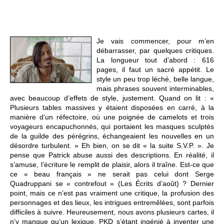
Je vais commencer, pour m’en
débarrasser, par quelques critiques.
La longueur tout d’abord : 616
pages, il faut un sacré appétit. Le
style un peu trop léché, belle langue,
mais phrases souvent interminables,
avec beaucoup d’effets de style, justement. Quand on lit : «
Plusieurs tables massives y étaient disposées en carré, à la
manière d’un réfectoire, où une poignée de camelots et trois
voyageurs encapuchonnés, qui portaient les masques sculptés
de la guilde des pérégrins, échangeaient les nouvelles en un
désordre turbulent. » Eh bien, on se dit « la suite S.V.P. ». Je
pense que Patrick abuse aussi des descriptions. En réalité, il
s’amuse, l’écriture le remplit de plaisir, alors il traîne. Est-ce que
ce « beau français » ne serait pas celui dont Serge
Quadruppani se « contrefout » (Les Écrits d’août) ? Dernier
point, mais ce n’est pas vraiment une critique, la profusion des
personnages et des lieux, les intrigues entremêlées, sont parfois
difficiles à suivre. Heureusement, nous avons plusieurs cartes, il
n’y manque qu’un lexique, PKD s’étant ingénié à inventer une