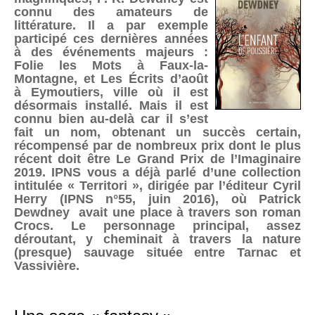
connu des amateurs de
littérature. Il a par exemple
participé ces dernières années
à des événements majeurs :
Folie les Mots à Faux-la-
Montagne, et Les Écrits d’août
à Eymoutiers, ville où il est
désormais installé. Mais il est
connu bien au-delà car il s’est
fait un nom, obtenant un succès certain,
récompensé par de nombreux prix dont le plus
récent doit être Le Grand Prix de l’Imaginaire
2019. IPNS vous a déjà parlé d’une collection
intitulée « Territori », dirigée par l’éditeur Cyril
Herry (IPNS n°55, juin 2016), où Patrick
Dewdney avait une place à travers son roman
Crocs. Le personnage principal, assez
déroutant, y cheminait à travers la nature
(presque) sauvage située entre Tarnac et
Vassivière.