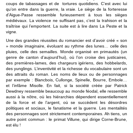
coups de tabassages et de tortures quotidiens. C’est avec lui
qu’on entre dans la guerre, la vraie. Le siège de la forteresse
d’Aigue-Passe ressemble furieusement à tous les sièges
médiévaux. La violence ne suffisant pas, c’est la trahison et la
traîtrise qui l’emportent. La suite est à lire dans La Peste et la
vigne.
Une des grandes réussites du romancier est d’avoir créé « son
» monde imaginaire, évoluant au rythme des lunes… celle des
pluies, celle des semailles. Monde organisé en primautés (un
genre de canton d’aujourd’hui), où l’on croise des justicaires,
des premières-lames, des chargeurs igériens, des hobbelards,
des yunglings. L’inventivité et la richesse du vocabulaire sont un
des attraits du roman. Les noms de lieux ou de personnages
par exemple : Blancbois, Cullonge, Spinelle, Bourre, Embole…
et l’infâme Misolle. En fait, si la société créée par Patrick
Dewdney ressemble beaucoup au monde féodal, elle ressemble
aussi à la nôtre, où les hiérarchies dépendent essentiellement
de la force et de l’argent, où se succèdent les désordres
politiques et sociaux, le fanatisme et la guerre. Les mentalités
des personnages sont strictement contemporaines. Ah tiens, un
autre point commun : le primat Villune, qui dirige Corne-Brune,
est élu !