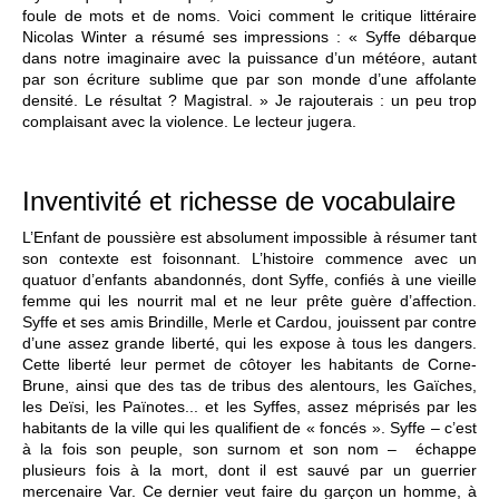
foule de mots et de noms. Voici comment le critique littéraire
Nicolas Winter a résumé ses impressions : « Syffe débarque
dans notre imaginaire avec la puissance d’un météore, autant
par son écriture sublime que par son monde d’une affolante
densité. Le résultat ? Magistral. » Je rajouterais : un peu trop
complaisant avec la violence. Le lecteur jugera.
Inventivité et richesse de vocabulaire
L’Enfant de poussière est absolument impossible à résumer tant
son contexte est foisonnant. L’histoire commence avec un
quatuor d’enfants abandonnés, dont Syffe, confiés à une vieille
femme qui les nourrit mal et ne leur prête guère d’affection.
Syffe et ses amis Brindille, Merle et Cardou, jouissent par contre
d’une assez grande liberté, qui les expose à tous les dangers.
Cette liberté leur permet de côtoyer les habitants de Corne-
Brune, ainsi que des tas de tribus des alentours, les Gaïches,
les Deïsi, les Païnotes... et les Syffes, assez méprisés par les
habitants de la ville qui les qualifient de « foncés ». Syffe – c’est
à la fois son peuple, son surnom et son nom – échappe
plusieurs fois à la mort, dont il est sauvé par un guerrier
mercenaire Var. Ce dernier veut faire du garçon un homme, à