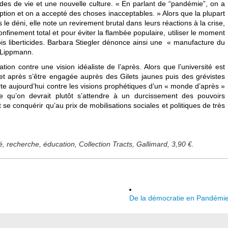
udes de vie et une nouvelle culture. « En parlant de “pandémie”, on a
ption et on a accepté des choses inacceptables. » Alors que la plupart
déni, elle note un revirement brutal dans leurs réactions à la crise,
n confinement total et pour éviter la flambée populaire, utiliser le moment
ois liberticides. Barbara Stiegler dénonce ainsi une « manufacture du
 Lippmann.
tion contre une vision idéaliste de l’après. Alors que l’université est
t après s’être engagée auprès des Gilets jaunes puis des grévistes
orte aujourd’hui contre les visions prophétiques d’un « monde d’après »
igne qu’on devrait plutôt s’attendre à un durcissement des pouvoirs
se conquérir qu’au prix de mobilisations sociales et politiques de très
 recherche, éducation, Collection Tracts, Gallimard, 3,90 €.
De la démocratie en Pandémi