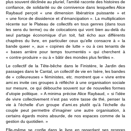
plus souvent déclinée au pluriel, l'amitié raconte des histoires de
confiance, de solidarité ou de connivence dans lesquelles Alice
Raybaud perçoit « une dimension libératrice puissante » et
« une force de dissidence et d'émancipation ». La multiplication
récente sur le Plateau de collectifs en tous genres (dans tous
les sens du terme) ou de colocations qui vont bien au-delà du
seul partage économique d'un toit, fait écho aux différents
chapitres du livre, en particulier ceux qu'elle consacre à « la
bande queer », aux « copines de lutte » ou à ces tenants de
« bases arrière pour temps tourmentés » qui cherchent à
« contre-produire » ou à « bâtir des mondes plus fertiles ».
Le collectif de la Tête-bêche dans le Finistère, le Jardin des
passages dans le Cantal, un collectif de vie en Isère, les bandes
de « colleureuses » féministes, etc. montrent que « vivre entre
ami.es invite ces groupes à réfléchir à une organisation sociale
sur mesure, ce qui débouche souvent sur de nouvelles formes
d'utopie politique. » A minima précise Alice Raybaud, « si l'idée
de vivre collectivement n'est pas votre tasse de thé, penser la
vie à l'échelle d'un groupe d'ami.es plutôt qu'à l'échelle du
couple peut permettre d'imaginer une autre organisation, à
certains égards moins absurde, de nos espaces comme de la
gestion du quotidien. »
Elle-même se confie dans le livre en regardant ses propres