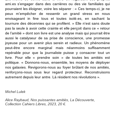
ami.es s'engager dans des carrières ou des vie familiales qui
pourraient les éloigner, voire les séparer : « Ces temps-ci, je ne
peux m'empêcher de ressentir un grand stress en nous
envisageant in fine tous et toutes isolé.es, en sachant la
tournure des décennies qui se profilent. » Elle n'est sans doute
pas la seule à avoir cette crainte et elle perçoit dans ce « retour
de l'amitié » dont son livre est une analyse mais qui pourrait être
aussi le catalyseur de sa prise de conscience, une promesse
joyeuse pour un avenir plus serein et radieux. Un phénomène
peut-être encore marginal mais néanmoins suffisamment
repérable pour que la journaliste puisse y consacrer tout un
livre. Pour elle « prendre soin » de toutes les amitiés est
politique. « Donnons-nous, ensemble, les moyens de déployer
nos galaxies. Revigorons-nous au foyer brûlant de nos amitiés,
renforçons-nous sous leur regard protecteur. Reconstruisons
autrement depuis leur antre. Là résident nos révolutions ».
Michel Lulek
Alice Raybaud, Nos puissantes amitiés, La Découverte,
Collection Cahiers Libres, 2023, 20 €.