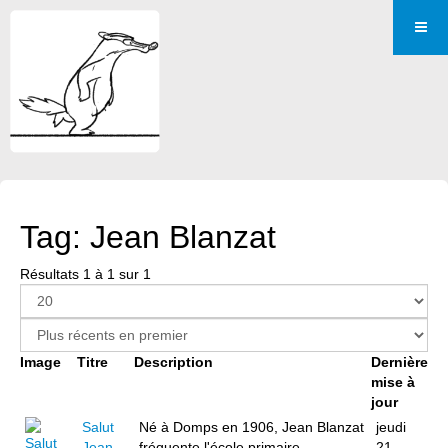
Tag: Jean Blanzat
Résultats 1 à 1 sur 1
Image
Titre
Description
Dernière
mise à
jour
Salut
Né à Domps en 1906, Jean Blanzat
jeudi
Jean
fréquente l'école primaire
21