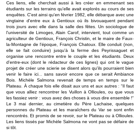
Ces liens, elle cherchait aussi à les créer en emmenant ses
étudiants sur les terrains qu'elle avait explorés au cours de ses
enquêtes. C'est ainsi qu'en février 1982, elle débarque avec une
vingtaine d'entre eux à Gentioux où ils bivouaquent pendant
trois jours avec elle dans la salle des fêtes. Un sociologue de
l'université de Limoges, Alain Carof, intervient, tout comme un
agriculteur de Gentioux, François Christin, et le maire de Faux-
la-Montagne de l'époque, François Chatoux. Elle conduit (non,
elle se fait conduire) jusqu'à la ferme des Peyrissaguet et
organise une rencontre entre le couple et les étudiants. Deux
d'entre-eux (dont le rédacteur de ces lignes) qui ont le vague
projet de créer une scierie se disent alors qu'ils pourraient bien
venir le faire ici... sans savoir encore que ce serait Ambiance
Bois. Michèle Salmona revenait de temps en temps sur le
Plateau. À chaque fois elle disait aux uns et aux autres : “Il faut
que vous alliez rencontrer les Vuillon à Ollioules, ou que vous
les fassiez venir : vous avez des choses à vous dire ensemble !“
Le 3 mai dernier, au cimetière du Père Lachaise, quelques
personnes du Plateau et les maraîchers du Var se sont enfin
rencontrés. Et promis de se revoir, sur le Plateau ou à Ollioules.
Les liens tissés par Michèle Salmona ne vont pas se défaire de
si tôt.