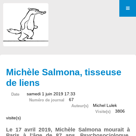
Michèle Salmona, tisseuse
de liens
samedi 1 juin 2019 17:33
Date
67
Numéro de journal
Michel Lulek
Auteur(s)
3806
Visite(s)
visite(s)
Le 17 avril 2019, Michèle Salmona mourait à
Paris à l’âge de 87 ans. Psychosociologue,