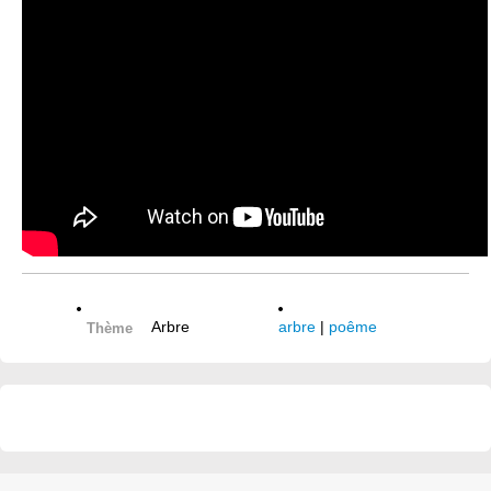
Arbre
arbre
|
poême
Thème