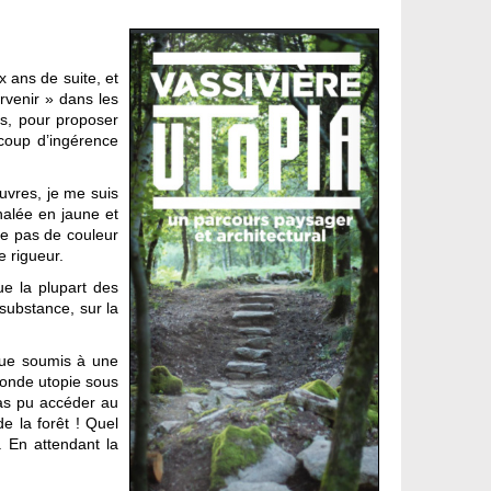
x ans de suite, et
ervenir » dans les
es, pour proposer
 coup d’ingérence
œuvres, je me suis
nalée en jaune et
ge pas de couleur
e rigueur.
ue la plupart des
 substance, sur la
sque soumis à une
mmonde utopie sous
pas pu accéder au
e la forêt ! Quel
. En attendant la