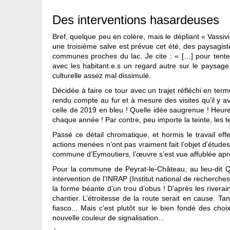
Des interventions hasardeuses
Bref, quelque peu en colère, mais le dépliant « Vassiviè
une troisième salve est prévue cet été, des paysagiste
communes proches du lac. Je cite : « […] pour tenter
avec les habitant.e.s un regard autre sur le paysage 
culturelle assez mal dissimulé.
Décidée à faire ce tour avec un trajet réfléchi en ter
rendu compte au fur et à mesure des visites qu’il y av
celle de 2019 en bleu ! Quelle idée saugrenue ! Heu
chaque année ! Par contre, peu importe la teinte, les 
Passé ce détail chromatique, et hormis le travail ef
actions menées n’ont pas vraiment fait l’objet d’études
commune d’Eymoutiers, l’œuvre s’est vue affublée après 
Pour la commune de Peyrat-le-Château, au lieu-dit Q
intervention de l’INRAP (Institut national de recherch
la forme béante d’un trou d’obus ! D’après les rivera
chantier. L’étroitesse de la route serait en cause. T
fiasco... Mais c’est plutôt sur le bien fondé des ch
nouvelle couleur de signalisation...