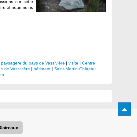
ussions sur cette
istre et néanmoins
 paysagère du pays de Vassivière
|
visite
|
Centre
ge de Vassivière
|
bâtiment
|
Saint-Martin-Château
rs
Blaireaux