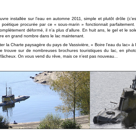
vre installée sur l’eau en automne 2011, simple et plutôt drôle (c’e
lusion poétique procurée par ce « sous-marin » fonctionnait parfaitem
mplètement déformé, il n’a plus d’allure. En huit ans, le gel et le sol
ndre en grand nombre dans le lac maintenant.
er la Charte paysagère du pays de Vassivière, « Boire l’eau du lac» à la 
 trouve sur de nombreuses brochures touristiques du lac, en photo
ez fâcheux. On vous vend du rêve, mais ce n’est pas nouveau...