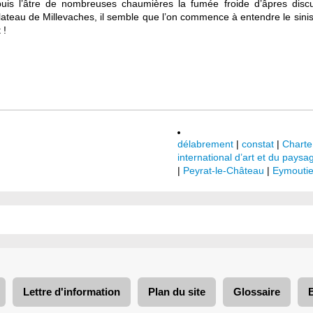
depuis l’âtre de nombreuses chaumières la fumée froide d’âpres disc
 plateau de Millevaches, il semble que l’on commence à entendre le sin
 !
délabrement
|
constat
|
Charte
international d’art et du paysa
|
Peyrat-le-Château
|
Eymoutie
Lettre d'information
Plan du site
Glossaire