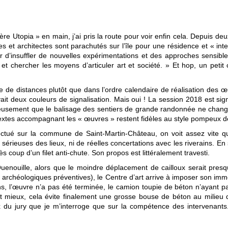
re Utopia » en main, j’ai pris la route pour voir enfin cela. Depuis deu
s et architectes sont parachutés sur l’île pour une résidence et « int
 d’insuffler de nouvelles expérimentations et des approches sensibl
et chercher les moyens d’articuler art et société. » Et hop, un petit
me de distances plutôt que dans l’ordre calendaire de réalisation des 
ait deux couleurs de signalisation. Mais oui ! La session 2018 est sig
reusement que le balisage des sentiers de grande randonnée ne chan
textes accompagnant les « œuvres » restent fidèles au style pompeux d
fectué sur la commune de Saint-Martin-Château, on voit assez vite q
 sérieuses des lieux, ni de réelles concertations avec les riverains. En
coup d’un filet anti-chute. Son propos est littéralement travesti.
uenouille, alors que le moindre déplacement de cailloux serait pre
es archéologiques préventives), le Centre d’art arrive à imposer son i
ins, l’œuvre n’a pas été terminée, le camion toupie de béton n’ayant 
ant mieux, cela évite finalement une grosse bouse de béton au milieu d
oix du jury que je m’interroge que sur la compétence des intervenants