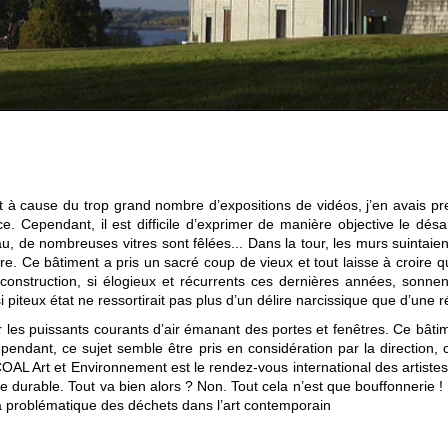
 à cause du trop grand nombre d’expositions de vidéos, j’en avais pr
e. Cependant, il est difficile d’exprimer de manière objective le désa
u, de nombreuses vitres sont fêlées... Dans la tour, les murs suintaien
geoire. Ce bâtiment a pris un sacré coup de vieux et tout laisse à croi
construction, si élogieux et récurrents ces dernières années, sonne
si piteux état ne ressortirait pas plus d’un délire narcissique que d’une 
 par les puissants courants d’air émanant des portes et fenêtres. Ce bât
endant, ce sujet semble être pris en considération par la direction, 
OAL Art et Environnement est le rendez-vous international des artistes
de durable. Tout va bien alors ? Non. Tout cela n’est que bouffonnerie 
 la problématique des déchets dans l’art contemporain