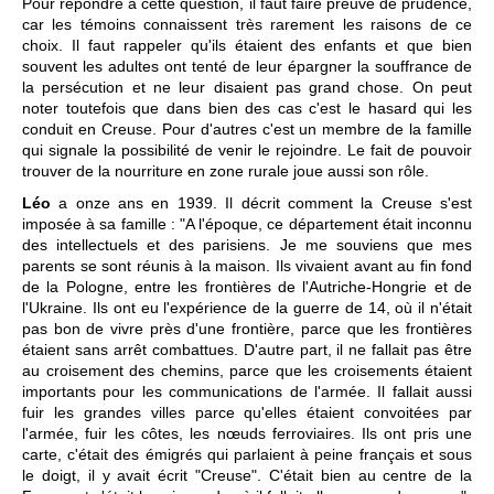
Pour répondre à cette question, il faut faire preuve de prudence,
car les témoins connaissent très rarement les raisons de ce
choix. Il faut rappeler qu'ils étaient des enfants et que bien
souvent les adultes ont tenté de leur épargner la souffrance de
la persécution et ne leur disaient pas grand chose. On peut
noter toutefois que dans bien des cas c'est le hasard qui les
conduit en Creuse. Pour d'autres c'est un membre de la famille
qui signale la possibilité de venir le rejoindre. Le fait de pouvoir
trouver de la nourriture en zone rurale joue aussi son rôle.
Léo
a onze ans en 1939. Il décrit comment la Creuse s'est
imposée à sa famille : "A l'époque, ce département était inconnu
des intellectuels et des parisiens. Je me souviens que mes
parents se sont réunis à la maison. Ils vivaient avant au fin fond
de la Pologne, entre les frontières de l'Autriche-Hongrie et de
l'Ukraine. Ils ont eu l'expérience de la guerre de 14, où il n'était
pas bon de vivre près d'une frontière, parce que les frontières
étaient sans arrêt combattues. D'autre part, il ne fallait pas être
au croisement des chemins, parce que les croisements étaient
importants pour les communications de l'armée. Il fallait aussi
fuir les grandes villes parce qu'elles étaient convoitées par
l'armée, fuir les côtes, les nœuds ferroviaires. Ils ont pris une
carte, c'était des émigrés qui parlaient à peine français et sous
le doigt, il y avait écrit "Creuse". C'était bien au centre de la