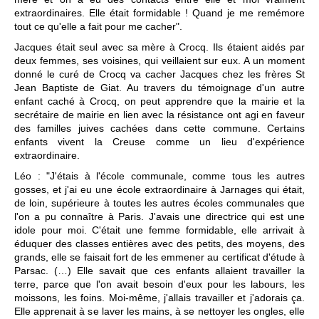
extraordinaires. Elle était formidable ! Quand je me remémore
tout ce qu'elle a fait pour me cacher".
Jacques était seul avec sa mère à Crocq. Ils étaient aidés par
deux femmes, ses voisines, qui veillaient sur eux. A un moment
donné le curé de Crocq va cacher Jacques chez les frères St
Jean Baptiste de Giat. Au travers du témoignage d'un autre
enfant caché à Crocq, on peut apprendre que la mairie et la
secrétaire de mairie en lien avec la résistance ont agi en faveur
des familles juives cachées dans cette commune. Certains
enfants vivent la Creuse comme un lieu d'expérience
extraordinaire.
Léo : "J'étais à l'école communale, comme tous les autres
gosses, et j'ai eu une école extraordinaire à Jarnages qui était,
de loin, supérieure à toutes les autres écoles communales que
l'on a pu connaître à Paris. J'avais une directrice qui est une
idole pour moi. C'était une femme formidable, elle arrivait à
éduquer des classes entières avec des petits, des moyens, des
grands, elle se faisait fort de les emmener au certificat d'étude à
Parsac. (…) Elle savait que ces enfants allaient travailler la
terre, parce que l'on avait besoin d'eux pour les labours, les
moissons, les foins. Moi-même, j'allais travailler et j'adorais ça.
Elle apprenait à se laver les mains, à se nettoyer les ongles, elle