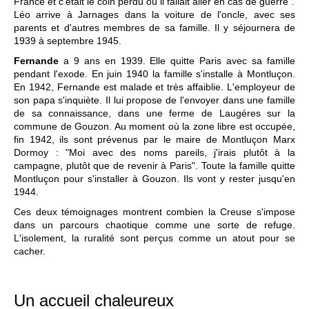
France et c'était le coin perdu où il fallait aller en cas de guerre".
Léo arrive à Jarnages dans la voiture de l'oncle, avec ses
parents et d'autres membres de sa famille. Il y séjournera de
1939 à septembre 1945.
Fernande
a 9 ans en 1939. Elle quitte Paris avec sa famille
pendant l'exode. En juin 1940 la famille s'installe à Montluçon.
En 1942, Fernande est malade et très affaiblie. L'employeur de
son papa s'inquiète. Il lui propose de l'envoyer dans une famille
de sa connaissance, dans une ferme de Laugéres sur la
commune de Gouzon. Au moment où la zone libre est occupée,
fin 1942, ils sont prévenus par le maire de Montluçon Marx
Dormoy : "Moi avec des noms pareils, j'irais plutôt à la
campagne, plutôt que de revenir à Paris". Toute la famille quitte
Montluçon pour s'installer à Gouzon. Ils vont y rester jusqu'en
1944.
Ces deux témoignages montrent combien la Creuse s'impose
dans un parcours chaotique comme une sorte de refuge.
L'isolement, la ruralité sont perçus comme un atout pour se
cacher.
Un accueil chaleureux