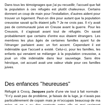
Dans tous les témoignages que j'ai pu recueillir, l'accueil que fait
la population à ces réfugiés est plutôt chaleureux. Certains
donnent un coup de main pour l'installation, d'autres aident pour
trouver un logement. Peut-on dire pour autant que la population
creusoise savait qu'ils étaient juifs ? Je ne crois pas. Il n'y avait
pas de communauté juive en Creuse avant la guerre. Pour les
Creusois, il s'agissait avant tout de réfugiés. On savait
probablement que certains d'entre eux étaient étrangers. Les
membres les plus âgés de certaines familles ayant fui de
l'étranger parlaient avec un fort accent. Cependant il est
indéniable que l'accueil a existé. Celui-ci, pour les familles, les
enfants qui venaient se mélanger à la population creusoise, a
joué un rôle indéniable dans leur sauvetage. Sans être
héroïque, cet accueil avait une valeur vitale pour ces familles
juives.
Des enfances "heureuses"
Réfugié à Crocq,
Jacques
parle d'une vie tout à fait normale :
"Il n'y avait pas de problème, je faisais de la luge, je n'avais pas
particulièrement de copain mais je m'occupais beaucoup de ma
mère et on a eu des contacts entre elle et moi vraiment