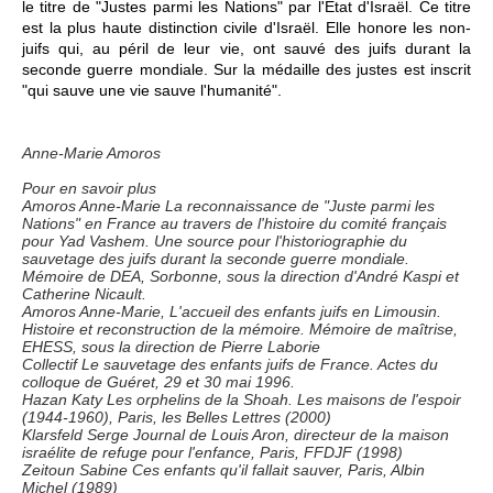
le titre de "Justes parmi les Nations" par l'Etat d'Israël. Ce titre
est la plus haute distinction civile d'Israël. Elle honore les non-
juifs qui, au péril de leur vie, ont sauvé des juifs durant la
seconde guerre mondiale. Sur la médaille des justes est inscrit
"qui sauve une vie sauve l'humanité".
Anne-Marie Amoros
Pour en savoir plus
Amoros Anne-Marie La reconnaissance de "Juste parmi les
Nations" en France au travers de l'histoire du comité français
pour Yad Vashem. Une source pour l'historiographie du
sauvetage des juifs durant la seconde guerre mondiale.
Mémoire de DEA, Sorbonne, sous la direction d'André Kaspi et
Catherine Nicault.
Amoros Anne-Marie, L'accueil des enfants juifs en Limousin.
Histoire et reconstruction de la mémoire. Mémoire de maîtrise,
EHESS, sous la direction de Pierre Laborie
Collectif Le sauvetage des enfants juifs de France. Actes du
colloque de Guéret, 29 et 30 mai 1996.
Hazan Katy Les orphelins de la Shoah. Les maisons de l'espoir
(1944-1960), Paris, les Belles Lettres (2000)
Klarsfeld Serge Journal de Louis Aron, directeur de la maison
israélite de refuge pour l'enfance, Paris, FFDJF (1998)
Zeitoun Sabine Ces enfants qu'il fallait sauver, Paris, Albin
Michel (1989)