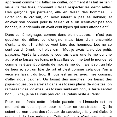
apprenait comment il fallait se coiffer, comment il fallait se tenir
vis à vis des filles, comment il fallait respecter les demoiselles.
Ces garçons qui partaient, elle en faisait des hommes.(…)
Lorsqu'on la croisait, on avait intérêt à pas se débiner, et
enlever son bonnet pour la saluer, et si on n'enlevait pas son
bonnet, le lendemain on avait cent lignes qui nous attendaient".
Dans ce témoignage, comme dans bien d'autres, il n'est pas
question de différence d'origine mais bien d'un ensemble
d'enfants dont l'institutrice veut faire des hommes. Léo ne se
sent pas différent. Il dit plus loin : "Moi, je vivais la vie des petits
paysans. Après la classe, je courrais dans une ferme ou une
autre et je faisais les foins, je travaillais comme tout le monde, et
comme ils étaient contents de moi, ils me donnaient soit un kilo
de beurre, soit un litre de lait et c'est comme cela que l'on a
vécu en faisant du troc. Il nous est arrivé, avec mes cousins,
d'aller nous baigner. On faisait des marches, on faisait des
pique-niques, on s'arrêtait dans les fossés pleins de violettes, on
ramassait des violettes, les fossés sentaient bon, la terre sentait
bon (…) ça, je ne l'aurais pas vécu si j'étais resté à Paris".
Pour les enfants cette période passée en Limousin est un
moment où des enjeux pour le futur se construisent. Qu'ils
soient ou non dans des réseaux de sauvetage ils y ont élaboré
une part de leur mémoire. Cette mémoire n'est pas toujours