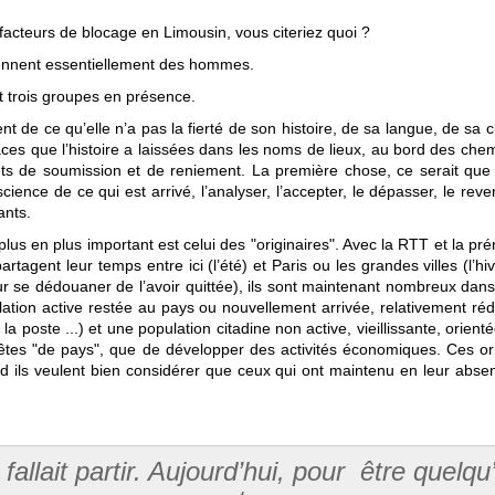
x facteurs de blocage en Limousin, vous citeriez quoi ?
viennent essentiellement des hommes.
t trois groupes en présence.
vient de ce qu’elle n’a pas la fierté de son histoire, de sa langue, de sa
traces que l’histoire a laissées dans les noms de lieux, au bord des che
de soumission et de reniement. La première chose, ce serait que le
cience de ce qui est arrivé, l’analyser, l’accepter, le dépasser, le re
ants.
s en plus important est celui des "originaires". Avec la RTT et la prér
 partagent leur temps entre ici (l’été) et Paris ou les grandes villes (l
ur se dédouaner de l’avoir quittée), ils sont maintenant nombreux da
lation active restée au pays ou nouvellement arrivée, relativement réd
la poste ...) et une population citadine non active, vieillissante, orien
fêtes "de pays", que de développer des activités économiques. Ces ori
 ils veulent bien considérer que ceux qui ont maintenu en leur absenc
 fallait partir. Aujourd’hui, pour être quel