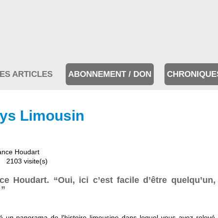
ES ARTICLES
ABONNEMENT / DON
CHRONIQUE
ys Limousin
ance Houdart
2103 visite(s)
ce Houdart. “Oui, ici c’est facile d’être quelqu’un
…”
 un panorama de l'histoire limousine dans lequel vous avez relevé