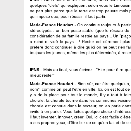
quelques "clefs" qui expliquent selon vous le Limousin
ne part plus parce que la terre est trop pauvre mais p
qui impose que, pour réussir, il faut partir.
Marie-France Houdart
- On continue toujours à parti
stéréotypés : un bon poste stable (que le réseau de re
considération de sa famille restée au pays... Un "plaçou
a ruiné et vidé le pays ...! Rester est sûrement plus
préfère donc continuer à dire qu’ici on ne peut rien f
toujours les jeunes, même les plus déterminés, à rester
IPNS
- Mais au final, vous écrivez : "Hier pour être quel
mieux rester".
Marie-France Houdart
- Bien sûr, car être quelqu’un
nom", comme on peut l’être en ville. Ici, on est tout de s
y a de la place pour tout le monde, il y a tout à fa
chorale, la chorale tourne dans les communes voisines 
chorale est connue dans le secteur, on en parle dans
invite à en parler. Vous faites quelque chose d’intéressa
il faut inventer, innover, créer. Oui, ici c’est facile 
à ses propres yeux, d’être fier de ce qu'on fait et de ce