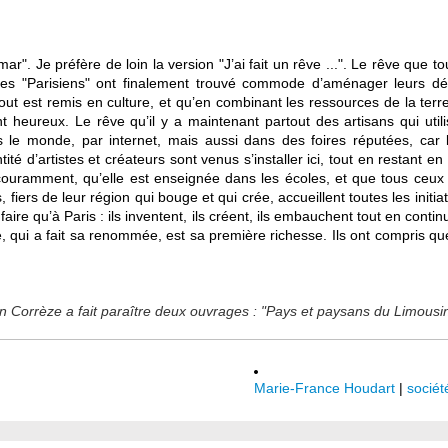
emar". Je préfère de loin la version "J’ai fait un rêve ...". Le rêve q
 les "Parisiens" ont finalement trouvé commode d’aménager leurs 
out est remis en culture, et qu’en combinant les ressources de la terre
heureux. Le rêve qu’il y a maintenant partout des artisans qui utili
ans le monde, par internet, mais aussi dans des foires réputées, car 
é d’artistes et créateurs sont venus s’installer ici, tout en restant e
 couramment, qu’elle est enseignée dans les écoles, et que tous ceux q
fiers de leur région qui bouge et qui crée, accueillent toutes les initia
aire qu’à Paris : ils inventent, ils créent, ils embauchent tout en continu
, qui a fait sa renommée, est sa première richesse. Ils ont compris que, 
 Corrèze a fait paraître deux ouvrages : "Pays et paysans du Limousi
Marie-France Houdart
|
sociét