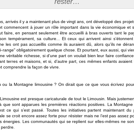
rester…
ns, arrivés il y a maintenant plus de vingt ans, ont développé des proj
et commencent à jouer un rôle important dans la vie économique et soc
t faire, en pensant seulement être accueilli à bras ouverts tant le p
son tempérament, sa culture... Et ceux qui arrivent ainsi s’étonnen
i ne les ont pas accueillis comme ils auraient dû, alors qu’ils ne dé
"dé-range" obligatoirement quelque chose. Et pourtant, eux aussi, qui vi
ne véritable richesse, si d’une part on voulait bien leur faire confia
ant terres et maisons, et si, d’autre part, ces mêmes enfants avaien
et comprendre la façon de vivre.
u ou la Montagne limousine ? On dirait que ce que vous écrivez pour 
imousine est presque caricaturale de tout le Limousin. Mais justement,
là que sont apparues les premières réactions positives. La Montagne L
st ce qui s’est passé. Toutes les initiatives partent maintenant du p
 se croit encore assez forte pour résister mais ne l’est pas assez pour
les énergies. Les communautés qui se replient sur elles-mêmes ne son
 perdre.