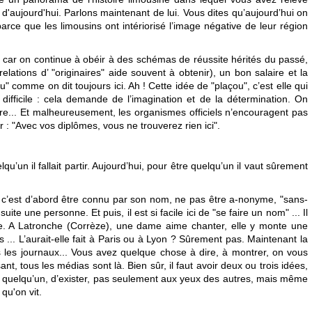
 d'aujourd'hui. Parlons maintenant de lui. Vous dites qu’aujourd’hui on
arce que les limousins ont intériorisé l’image négative de leur région
r car on continue à obéir à des schémas de réussite hérités du passé,
lations d’ "originaires" aide souvent à obtenir), un bon salaire et la
" comme on dit toujours ici. Ah ! Cette idée de "plaçou", c’est elle qui
 difficile : cela demande de l’imagination et de la détermination. On
aire... Et malheureusement, les organismes officiels n’encouragent pas
 : "Avec vos diplômes, vous ne trouverez rien ici".
qu’un il fallait partir. Aujourd’hui, pour être quelqu’un il vaut sûrement
, c’est d’abord être connu par son nom, ne pas être a-nonyme, "sans-
uite une personne. Et puis, il est si facile ici de "se faire un nom" ... Il
ire. A Latronche (Corrèze), une dame aime chanter, elle y monte une
... L’aurait-elle fait à Paris ou à Lyon ? Sûrement pas. Maintenant la
 les journaux... Vous avez quelque chose à dire, à montrer, on vous
nt, tous les médias sont là. Bien sûr, il faut avoir deux ou trois idées,
d’être quelqu’un, d’exister, pas seulement aux yeux des autres, mais même
 qu'on vit.