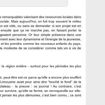
ets remarquables valorisant des ressources locales dans
iale. Mais aujourd’hui, on fuit trop souvent le milieu
ays est vide, ou sans se demander si son projet est en
t ensuite que ça ne marche pas, en faisant porter la
rangeaient personne. Or leur simple présence dans une
ennent avec leur dynamisme et l’énergie de la jeunesse,
nce et les prendre comme les nouveaux enfants du pays,
t la modestie de se considérer comme tels vis à vis de
la région entière - surtout pour les périodes les plus
 peut-être est-ce parce qu’elle a encore plus souffert
imousine avait pour ainsi dire "touché le fond" de la
lateau - la preuve : ce journal ! Au contraire, c’est
 survivre, qu’elle se ferme, se recroqueville sur elle-
t jamais les plus démunies, c’est bien connu ; ce sont