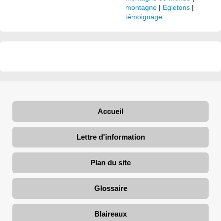
montagne
|
Egletons
|
témoignage
Accueil
Lettre d'information
Plan du site
Glossaire
Blaireaux