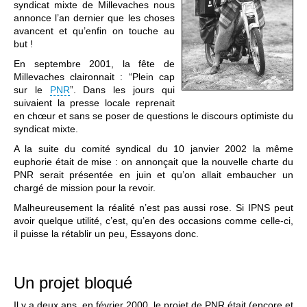
syndicat mixte de Millevaches nous
annonce l’an dernier que les choses
avancent et qu’enfin on touche au
but !
En septembre 2001, la fête de
Millevaches claironnait : “Plein cap
sur le
PNR
”. Dans les jours qui
suivaient la presse locale reprenait
en chœur et sans se poser de questions le discours optimiste du
syndicat mixte.
A la suite du comité syndical du 10 janvier 2002 la même
euphorie était de mise : on annonçait que la nouvelle charte du
PNR serait présentée en juin et qu’on allait embaucher un
chargé de mission pour la revoir.
Malheureusement la réalité n’est pas aussi rose. Si IPNS peut
avoir quelque utilité, c’est, qu’en des occasions comme celle-ci,
il puisse la rétablir un peu, Essayons donc.
Un projet bloqué
Il y a deux ans, en février 2000, le projet de PNR était (encore et