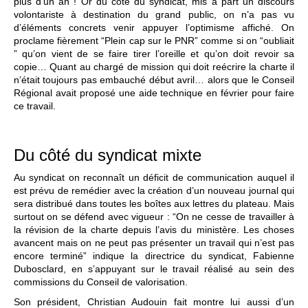
plus d’un an ! Or du côté du syndicat, mis à part un discours
volontariste à destination du grand public, on n’a pas vu
d’éléments concrets venir appuyer l’optimisme affiché. On
proclame fièrement “Plein cap sur le PNR” comme si on “oubliait
” qu’on vient de se faire tirer l’oreille et qu’on doit revoir sa
copie… Quant au chargé de mission qui doit reécrire la charte il
n’était toujours pas embauché début avril… alors que le Conseil
Régional avait proposé une aide technique en février pour faire
ce travail.
Du côté du syndicat mixte
Au syndicat on reconnaît un déficit de communication auquel il
est prévu de remédier avec la création d’un nouveau journal qui
sera distribué dans toutes les boîtes aux lettres du plateau. Mais
surtout on se défend avec vigueur : “On ne cesse de travailler à
la révision de la charte depuis l’avis du ministère. Les choses
avancent mais on ne peut pas présenter un travail qui n’est pas
encore terminé” indique la directrice du syndicat, Fabienne
Dubosclard, en s’appuyant sur le travail réalisé au sein des
commissions du Conseil de valorisation.
Son président, Christian Audouin fait montre lui aussi d’un