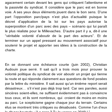
agacement certain devant les gens qui critiquent l’attentisme et
la passivité du syndicat. Il considère que le parc est en bonne
voie. A ses yeux deux éléments jouent dans le bon sens. D’une
part l’opposition parc/pays n’est plus d’actualité puisque le
décret d’application de la loi sur les pays autorise la
superposition d’un parc avec des pays – scénario qui lui paraît
le plus réaliste pour le Millevaches. D’autre part il y a, dit-il une
“véritable volonté d’aboutir de la part des acteurs”. Et de
terminer sur un appel pressant au mouvement associatif pour
soutenir le projet et apporter ses idées à la construction de la
charte.
En se donnant une échéance courte (juin 2002), Christian
Audouin joue serré. Il sait qu’il a trois mois pour prouver la
volonté politique du syndicat de voir aboutir un projet qui tienne
la route et qui réponde clairement aux questions de fond posées
par la lettre du ministère. Il sait aussi qu’un énième report serait
désastreux… s’il n’est pas déjà trop tard. Car ses paroles, aussi
sincères soient-elles, ne suffisent évidemment pas à convaincre
tous ceux, et ils sont nombreux, qui croient de moins en moins
au parc. Le scepticisme gagne chaque jour du terrain. Certains
élus se montrent très critiques ou désabusés. Comme l’un d’eux