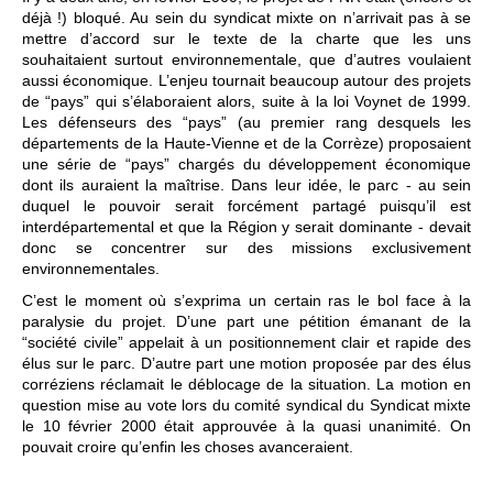
déjà !) bloqué. Au sein du syndicat mixte on n’arrivait pas à se
mettre d’accord sur le texte de la charte que les uns
souhaitaient surtout environnementale, que d’autres voulaient
aussi économique. L’enjeu tournait beaucoup autour des projets
de “pays” qui s’élaboraient alors, suite à la loi Voynet de 1999.
Les défenseurs des “pays” (au premier rang desquels les
départements de la Haute-Vienne et de la Corrèze) proposaient
une série de “pays” chargés du développement économique
dont ils auraient la maîtrise. Dans leur idée, le parc - au sein
duquel le pouvoir serait forcément partagé puisqu’il est
interdépartemental et que la Région y serait dominante - devait
donc se concentrer sur des missions exclusivement
environnementales.
C’est le moment où s’exprima un certain ras le bol face à la
paralysie du projet. D’une part une pétition émanant de la
“société civile” appelait à un positionnement clair et rapide des
élus sur le parc. D’autre part une motion proposée par des élus
corréziens réclamait le déblocage de la situation. La motion en
question mise au vote lors du comité syndical du Syndicat mixte
le 10 février 2000 était approuvée à la quasi unanimité. On
pouvait croire qu’enfin les choses avanceraient.