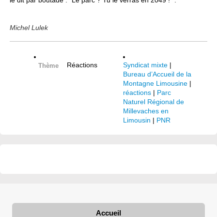
le dit par boutade : “Le parc ? Tu le verras en 2049 ! ”.
Michel Lulek
Réactions
Syndicat mixte
|
Thème
Bureau d’Accueil de la
Montagne Limousine
|
réactions
|
Parc
Naturel Régional de
Millevaches en
Limousin
|
PNR
Accueil