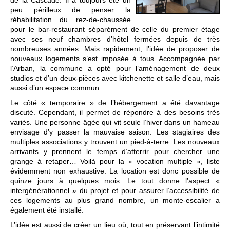
de la Cascade. Il a toujours été un
peu périlleux de penser la
réhabilitation du rez-de-chaussée
pour le bar-restaurant séparément de celle du premier étage
avec ses neuf chambres d’hôtel fermées depuis de très
nombreuses années. Mais rapidement, l’idée de proposer de
nouveaux logements s’est imposée à tous. Accompagnée par
l’Arban, la commune a opté pour l’aménagement de deux
studios et d’un deux-pièces avec kitchenette et salle d’eau, mais
aussi d’un espace commun.
Le côté « temporaire » de l’hébergement a été davantage
discuté. Cependant, il permet de répondre à des besoins très
variés. Une personne âgée qui vit seule l’hiver dans un hameau
envisage d’y passer la mauvaise saison. Les stagiaires des
multiples associations y trouvent un pied-à-terre. Les nouveaux
arrivants y prennent le temps d’atterrir pour chercher une
grange à retaper… Voilà pour la « vocation multiple », liste
évidemment non exhaustive. La location est donc possible de
quinze jours à quelques mois. Le tout donne l’aspect «
intergénérationnel » du projet et pour assurer l’accessibilité de
ces logements au plus grand nombre, un monte-escalier a
également été installé.
L’idée est aussi de créer un lieu où, tout en préservant l’intimité