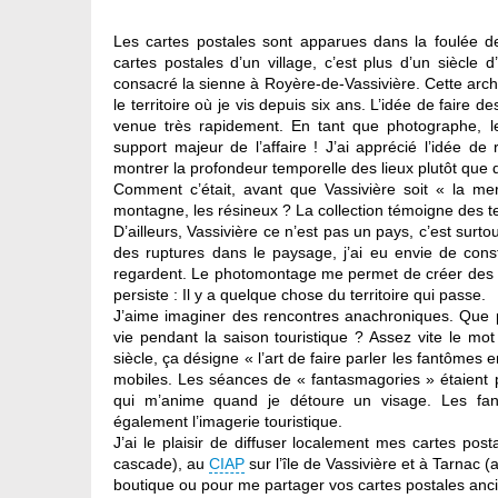
Les cartes postales sont apparues dans la foulée de
cartes postales d’un village, c’est plus d’un siècle
consacré la sienne à Royère-de-Vassivière. Cette archi
le territoire où je vis depuis six ans. L’idée de faire
venue très rapidement. En tant que photographe, l
support majeur de l’affaire ! J’ai apprécié l’idée d
montrer la profondeur temporelle des lieux plutôt que
Comment c’était, avant que Vassivière soit « la mer
montagne, les résineux ? La collection témoigne des tem
D’ailleurs, Vassivière ce n’est pas un pays, c’est sur
des ruptures dans le paysage, j’ai eu envie de cons
regardent. Le photomontage me permet de créer des con
persiste : Il y a quelque chose du territoire qui passe.
J’aime imaginer des rencontres anachroniques. Que 
vie pendant la saison touristique ? Assez vite le mot
siècle, ça désigne « l’art de faire parler les fantômes 
mobiles. Les séances de « fantasmagories » étaient p
qui m’anime quand je détoure un visage. Les fan
également l’imagerie touristique.
J’ai le plaisir de diffuser localement mes cartes pos
cascade), au
CIAP
sur l’île de Vassivière et à Tarnac
boutique ou pour me partager vos cartes postales anci