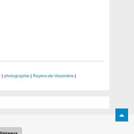
r
|
photographie
|
Royère-de-Vassivière
|
Blaireaux