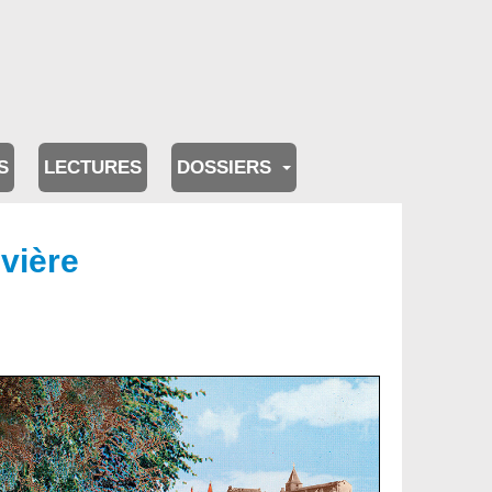
S
LECTURES
DOSSIERS
vière