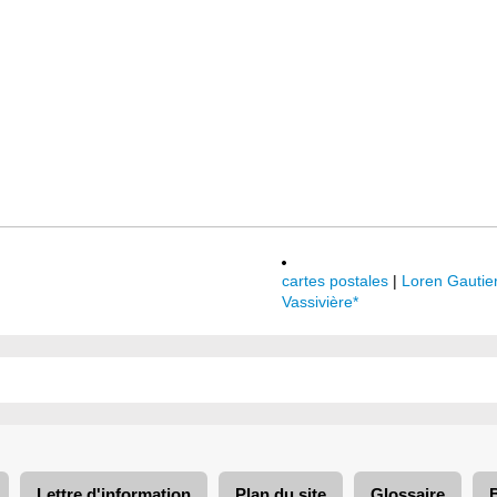
cartes postales
|
Loren Gautie
Vassivière*
Lettre d'information
Plan du site
Glossaire