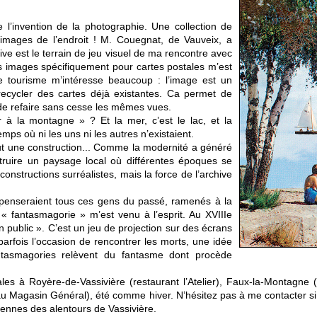
 l’invention de la photographie. Une collection de
 d’images de l’endroit ! M. Couegnat, de Vauveix, a
ve est le terrain de jeu visuel de ma rencontre avec
 des images spécifiquement pour cartes postales m’est
e tourisme m’intéresse beaucoup : l’image est un
e recycler des cartes déjà existantes. Ca permet de
 de refaire sans cesse les mêmes vues.
 à la montagne » ? Et la mer, c’est le lac, et la
ps où ni les uns ni les autres n’existaient.
tout une construction... Comme la modernité a généré
truire un paysage local où différentes époques se
structions surréalistes, mais la force de l’archive
penseraient tous ces gens du passé, ramenés à la
 « fantasmagorie » m’est venu à l’esprit. Au XVIIIe
en public ». C’est un jeu de projection sur des écrans
arfois l’occasion de rencontrer les morts, une idée
tasmagories relèvent du fantasme dont procède
tales à Royère-de-Vassivière (restaurant l’Atelier), Faux-la-Montagne
 (au Magasin Général), été comme hiver. N’hésitez pas à me contacter si
ennes des alentours de Vassivière.