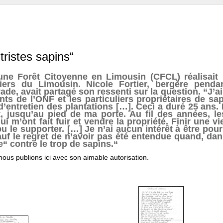
ristes sapins“
 une Forêt Citoyenne en Limousin (CFCL) réalisait
stiers du Limousin. Nicole Fortier, bergère pend
 avait partagé son ressenti sur la question. “J’ai t
ts de l’ONF et les particuliers propriétaires de sa
 d’entretien des plantations […]. Ceci a duré 25 ans.
, jusqu’au pied de ma porte. Au fil des années, le
i m’ont fait fuir et vendre la propriété. Finir une vi
u le supporter. […] Je n’ai aucun intérêt à être pour
n, sauf le regret de n’avoir pas été entendue quand, d
“ contre le trop de sapins.“
nous publions ici avec son aimable autorisation.