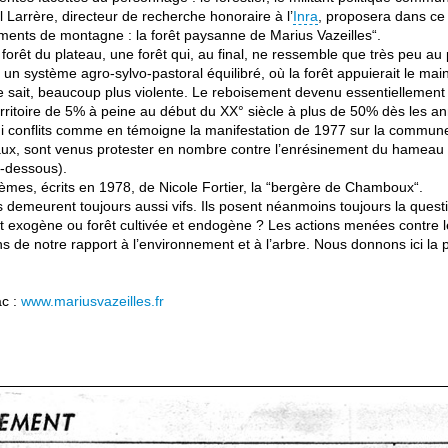
 Larrère, directeur de recherche honoraire à l’
Inra
, proposera dans ce
sements de montagne : la forêt paysanne de Marius Vazeilles“.
forêt du plateau, une forêt qui, au final, ne ressemble que très peu au 
 un système agro-sylvo-pastoral équilibré, où la forêt appuierait le mai
on le sait, beaucoup plus violente. Le reboisement devenu essentielleme
territoire de 5% à peine au début du XX° siècle à plus de 50% dès les 
 ni conflits comme en témoigne la manifestation de 1977 sur la commune
aux, sont venus protester en nombre contre l’enrésinement du hameau 
i-dessous).
poèmes, écrits en 1978, de Nicole Fortier, la “bergère de Chamboux“.
s demeurent toujours aussi vifs. Ils posent néanmoins toujours la quest
e et exogène ou forêt cultivée et endogène ? Les actions menées contre
de notre rapport à l’environnement et à l’arbre. Nous donnons ici la pa
ac :
www.mariusvazeilles.fr