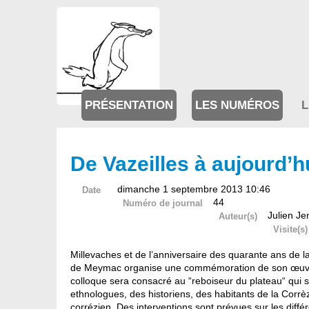
PRÉSENTATION
LES NUMÉROS
L
De Vazeilles à aujourd’hu
dimanche 1 septembre 2013 10:46
Date
44
Numéro de journal
Julien Je
Auteur(s)
Visite(s)
Millevaches et de l’anniversaire des quarante ans de l
de Meymac organise une commémoration de son œuvre. D
colloque sera consacré au “reboiseur du plateau“ qui
ethnologues, des historiens, des habitants de la Corrèze
corrézien. Des interventions sont prévues sur les différ