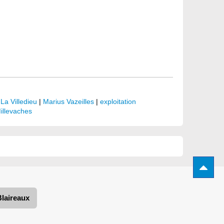
|
La Villedieu
|
Marius Vazeilles
|
exploitation
illevaches
Blaireaux