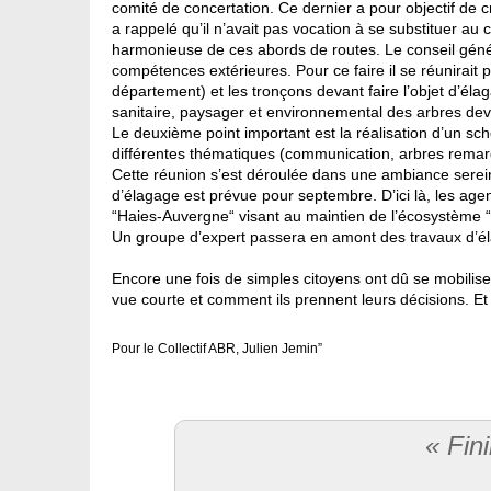
comité de concertation. Ce dernier a pour objectif de c
a rappelé qu’il n’avait pas vocation à se substituer au c
harmonieuse de ces abords de routes. Le conseil généra
compétences extérieures. Pour ce faire il se réunirait 
département) et les tronçons devant faire l’objet d’él
sanitaire, paysager et environnemental des arbres devan
Le deuxième point important est la réalisation d’un s
différentes thématiques (communication, arbres remarq
Cette réunion s’est déroulée dans une ambiance sere
d’élagage est prévue pour septembre. D’ici là, les age
“Haies-Auvergne“ visant au maintien de l’écosystème “
Un groupe d’expert passera en amont des travaux d’é
Encore une fois de simples citoyens ont dû se mobilise
vue courte et comment ils prennent leurs décisions. Et 
Pour le Collectif ABR, Julien Jemin”
« Fin