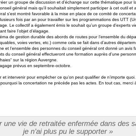
réer un groupe de discussion et d’échange sur cette thématique pour laqu
onseil général mais qu’il souhaitait simplement participer à cet outil et 
l s’est montré favorable à la mise en place de ce comité de concertati
plusieurs fois par an pour travailler sur les programmations des UTT (U
agage. Le collectif a également émis le souhait qu’un groupe d’experts 
t faire l’objet d’élagage.
chéma de gestion durable des abords de routes pour l’ensemble du dép
uables, voies vertes, etc.) comme cela se fait dans d’autres départem
ine et l’ensemble des personnes du conseil général ont donné un avi
nts du conseil général effectueront une formation auprès d’une personn
haies“ sur la région Auvergne.
lagage prévus en septembre-octobre.
r et intervenir pour empêcher ce qu’on peut qualifier de n’importe quo
pourquoi la concertation ne précède pas les actes. En tout cas, merci à 
ir une vie de retraitée enfermée dans des s
je n’ai plus pu le supporter »