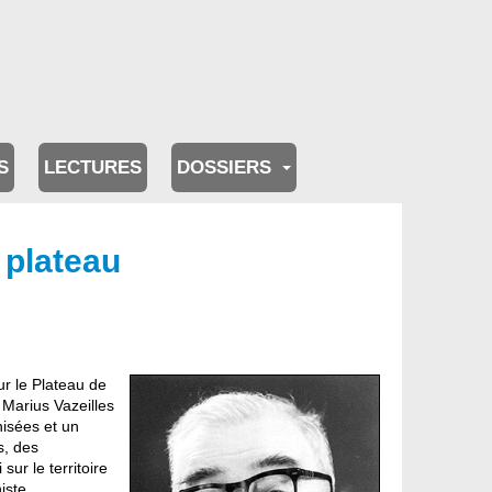
S
LECTURES
DOSSIERS
u plateau
ur le Plateau de
 Marius Vazeilles
isées et un
s, des
sur le territoire
iste,