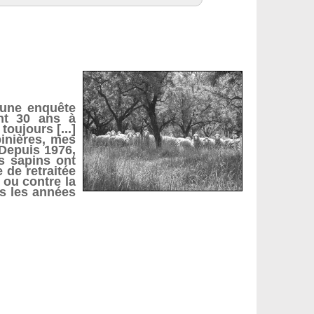
 une enquête
ant 30 ans à
oujours [...]
pinières, mes
 Depuis 1976,
s sapins ont
e de retraitée
 ou contre la
ans les années