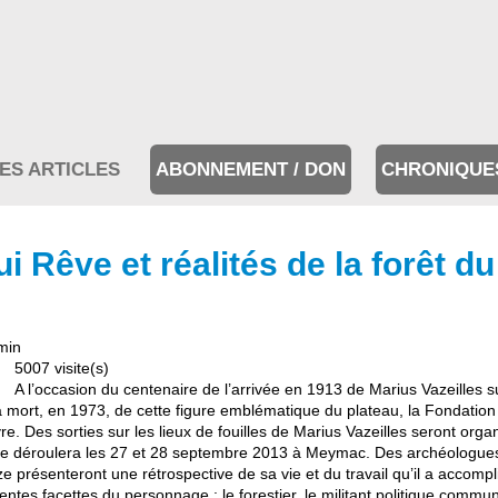
ES ARTICLES
ABONNEMENT / DON
CHRONIQUE
i Rêve et réalités de la forêt d
min
5007 visite(s)
A l’occasion du centenaire de l’arrivée en 1913 de Marius Vazeilles s
a mort, en 1973, de cette figure emblématique du plateau, la Fondation
es sorties sur les lieux de fouilles de Marius Vazeilles seront organ
 se déroulera les 27 et 28 septembre 2013 à Meymac. Des archéologue
 présenteront une rétrospective de sa vie et du travail qu’il a accompli 
entes facettes du personnage : le forestier, le militant politique commun