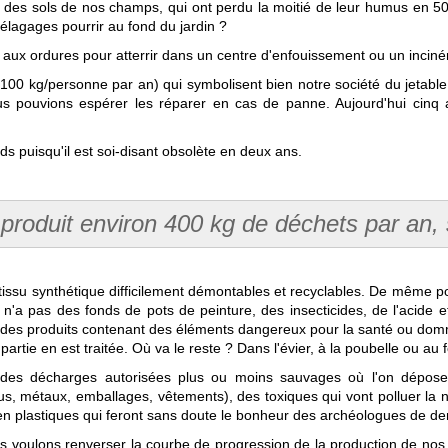
ent des sols de nos champs, qui ont perdu la moitié de leur humus en 50
t élagages pourrir au fond du jardin ?
t aux ordures pour atterrir dans un centre d'enfouissement ou un inciné
00 kg/personne par an) qui symbolisent bien notre société du jetable.
us pouvions espérer les réparer en cas de panne. Aujourd'hui cinq an
rds puisqu'il est soi-disant obsolète en deux ans.
produit environ 400 kg de déchets par an, s
tissu synthétique difficilement démontables et recyclables. De même po
 n'a pas des fonds de pots de peinture, des insecticides, de l'acide 
des produits contenant des éléments dangereux pour la santé ou do
rtie en est traitée. Où va le reste ? Dans l'évier, à la poubelle ou au 
re des décharges autorisées plus ou moins sauvages où l'on dépos
us, métaux, emballages, vêtements), des toxiques qui vont polluer la 
ts en plastiques qui feront sans doute le bonheur des archéologues de d
s voulons renverser la courbe de progression de la production de nos 