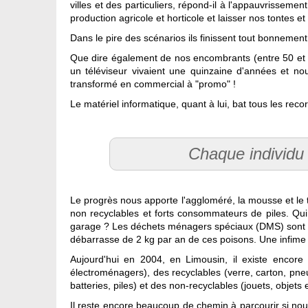
villes et des particuliers, répond-il à l'appauvrissem
production agricole et horticole et laisser nos tontes e
Dans le pire des scénarios ils finissent tout bonnemen
Que dire également de nos encombrants (entre 50 et 1
un téléviseur vivaient une quinzaine d'années et no
transformé en commercial à "promo" !
Le matériel informatique, quant à lui, bat tous les reco
Chaque individu 
Le progrès nous apporte l'aggloméré, la mousse et le 
non recyclables et forts consommateurs de piles. Qui
garage ? Les déchets ménagers spéciaux (DMS) sont 
débarrasse de 2 kg par an de ces poisons. Une infime pa
Aujourd'hui en 2004, en Limousin, il existe enco
électroménagers), des recyclables (verre, carton, pne
batteries, piles) et des non-recyclables (jouets, obje
Il reste encore beaucoup de chemin à parcourir si nou