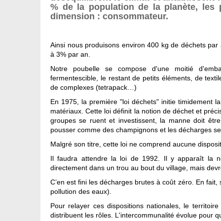
% de la population de la planète, les
dimension : consommateur.
A
insi nous produisons environ 400 kg de déchets par
à 3% par an.
Notre poubelle se compose d'une moitié d'emball
fermentescible, le restant de petits éléments, de tex
de complexes (tetrapack…)
En 1975, la première "loi déchets" initie timidement la
matériaux. Cette loi définit la notion de déchet et préc
groupes se ruent et investissent, la manne doit être
pousser comme des champignons et les décharges se 
Malgré son titre, cette loi ne comprend aucune disposit
Il faudra attendre la loi de 1992. Il y apparaît la 
directement dans un trou au bout du village, mais devro
C’en est fini les décharges brutes à coût zéro. En fait
pollution des eaux).
Pour relayer ces dispositions nationales, le territo
distribuent les rôles. L'intercommunalité évolue pour 