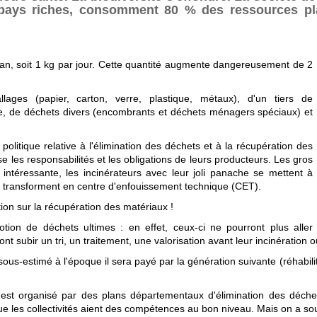
 pays riches, consomment 80 % des ressources pla
an, soit 1 kg par jour. Cette quantité augmente dangereusement de 2
ages (papier, carton, verre, plastique, métaux), d'un tiers de
tile, de déchets divers (encombrants et déchets ménagers spéciaux) et
 politique relative à l'élimination des déchets et à la récupération des
ise les responsabilités et les obligations de leurs producteurs. Les gros
 intéressante, les incinérateurs avec leur joli panache se mettent à
transforment en centre d'enfouissement technique (CET).
ion sur la récupération des matériaux !
notion de déchets ultimes : en effet, ceux-ci ne pourront plus aller
nt subir un tri, un traitement, une valorisation avant leur incinération
, sous-estimé à l'époque il sera payé par la génération suivante (réhabil
ire est organisé par des plans départementaux d'élimination des déche
que les collectivités aient des compétences au bon niveau. Mais on a sou