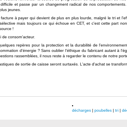
us difficile et passe par un changement radical de nos comportements
plus jeunes.
 facture à payer qui devient de plus en plus lourde, malgré le tri et l
e sélective mais toujours ce qui échoue en CET, et c'est cette part n
source !
ui de consom'acteur.
ques repères pour la protection et la durabilité de l'environnement. 
mation d'énergie ? Sans oublier l'éthique du fabricant autant à l'égard
questions rassemblées, il nous reste à regarder le contenu de notre po
stiques de sortie de caisse seront surtaxés. L'acte d'achat se transfo
décharges
|
poubelles
|
tri
|
dé