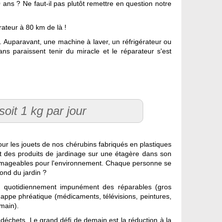
 ans ? Ne faut-il pas plutôt remettre en question notre
rateur à 80 km de là !
 Auparavant, une machine à laver, un réfrigérateur ou
s paraissent tenir du miracle et le réparateur s'est
oit 1 kg par jour
ur les jouets de nos chérubins fabriqués en plastiques
et des produits de jardinage sur une étagère dans son
mmageables pour l'environnement. Chaque personne se
fond du jardin ?
e quotidiennement impunément des réparables (gros
nappe phréatique (médicaments, télévisions, peintures,
emain).
déchets. Le grand défi de demain est la réduction à la