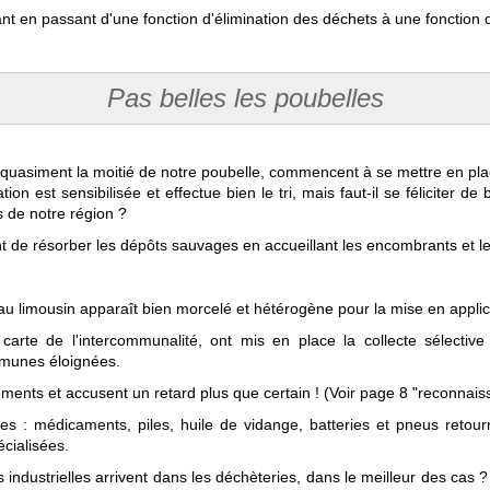
rtant en passant d'une fonction d'élimination des déchets à une fonction 
Pas belles les poubelles
 quasiment la moitié de notre poubelle, commencent à se mettre en plac
tion est sensibilisée et effectue bien le tri, mais faut-il se féliciter 
s de notre région ?
nt de résorber les dépôts sauvages en accueillant les encombrants et le
eau limousin apparaît bien morcelé et hétérogène pour la mise en applicat
a carte de l'intercommunalité, ont mis en place la collecte sélectiv
munes éloignées.
ements et accusent un retard plus que certain ! (Voir page 8 "reconnai
ques : médicaments, piles, huile de vidange, batteries et pneus reto
écialisées.
 industrielles arrivent dans les déchèteries, dans le meilleur des cas 