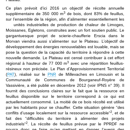
Ce plan prévoit d’ici 2016 un objectif de récolte annuelle
3
supplémentaire de 350 000 m
de bois, dont 83% de feuillus,
sur l’ensemble de la région, afin d’alimenter essentiellement les
unités industrielles de production de chaleur de Limoges,
Moissanes, Egletons, construites avec un fort soutien public. Le
gargantuesque projet de scierie-chaufferie Erscia dans le
Morvan viendra aussi s’alimenter sur le Plateau. L’objectif de
développement des énergies renouvelables est louable, mais se
pose la question de la capacité du territoire à répondre à cette
nouvelle demande. Le Plateau est censé contribuer à cet effort
3
régional à hauteur de 77 000 m
avec une répartition feuillus-
résineux non précisée. Le Plan d’Approvisionnement Territorial
(
PAT
), réalisé sur le
PNR
de Millevaches en Limousin et la
Communauté de Communes de Bourganeuf-Royère de
Vassivière, a été publié en décembre 2012 (voir IPNS n° 39). Il
fournit des conclusions claires sur le fait que la ressource en
feuillus disponible sur le territoire correspond à ce qui est
actuellement consommé. La moitié de ce bois récolté est utilisé
par les habitants pour se chauffer. Cette situation génère “des
2
conflits d’usage localement sur la ressource accessible“
, et de
fait des “difficultés du territoire à alimenter des projets
2
industriels“
. La récolte de feuillus prévue par le PPRDF ne
pourra donc se faire qu’en mettant en danger l’avenir des