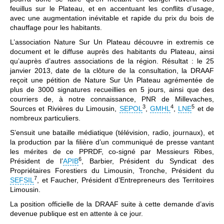
feuillus sur le Plateau, et en accentuant les conflits d’usage,
avec une augmentation inévitable et rapide du prix du bois de
chauffage pour les habitants.
L’association Nature Sur Un Plateau découvre in extremis ce
document et le diffuse auprès des habitants du Plateau, ainsi
qu’auprès d’autres associations de la région. Résultat : le 25
janvier 2013, date de la clôture de la consultation, la DRAAF
reçoit une pétition de Nature Sur Un Plateau agrémentée de
plus de 3000 signatures recueillies en 5 jours, ainsi que des
courriers de, à notre connaissance, PNR de Millevaches,
3
4
5
Sources et Rivières du Limousin,
SEPOL
,
GMHL
,
LNE
et de
nombreux particuliers.
S’ensuit une bataille médiatique (télévision, radio, journaux), et
la production par la filière d’un communiqué de presse vantant
les mérites de ce PPRDF, co-signé par Messieurs Ribes,
6
Président de l’
APIB
, Barbier, Président du Syndicat des
Propriétaires Forestiers du Limousin, Tronche, Président du
7
SEFSIL
, et Faucher, Président d’Entrepreneurs des Territoires
Limousin.
La position officielle de la DRAAF suite à cette demande d’avis
devenue publique est en attente à ce jour.