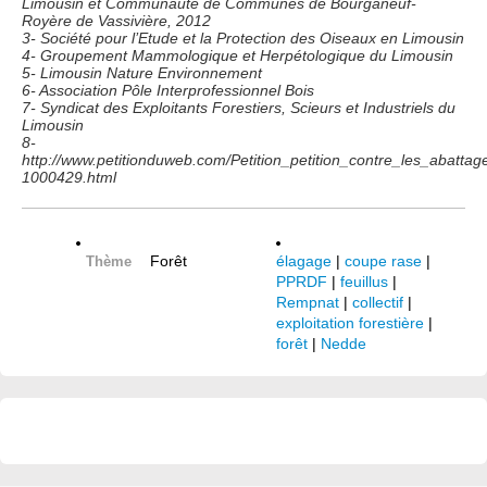
Limousin et Communauté de Communes de Bourganeuf-
Royère de Vassivière, 2012
3- Société pour l’Etude et la Protection des Oiseaux en Limousin
4- Groupement Mammologique et Herpétologique du Limousin
5- Limousin Nature Environnement
6- Association Pôle Interprofessionnel Bois
7- Syndicat des Exploitants Forestiers, Scieurs et Industriels du
Limousin
8-
http://www.petitionduweb.com/Petition_petition_contre_les_abatt
1000429.html
Forêt
élagage
|
coupe rase
|
Thème
PPRDF
|
feuillus
|
Rempnat
|
collectif
|
exploitation forestière
|
forêt
|
Nedde