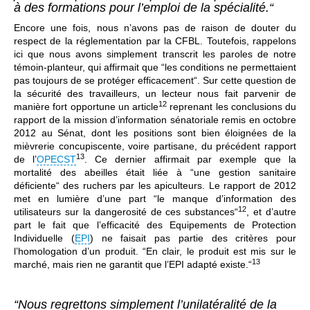
à des formations pour l’emploi de la spécialité.“
Encore une fois, nous n’avons pas de raison de douter du
respect de la réglementation par la CFBL. Toutefois, rappelons
ici que nous avons simplement transcrit les paroles de notre
témoin-planteur, qui affirmait que “les conditions ne permettaient
pas toujours de se protéger efficacement“. Sur cette question de
la sécurité des travailleurs, un lecteur nous fait parvenir de
12
manière fort opportune un article
reprenant les conclusions du
rapport de la mission d’information sénatoriale remis en octobre
2012 au Sénat, dont les positions sont bien éloignées de la
mièvrerie concupiscente, voire partisane, du précédent rapport
13
de l’
OPECST
. Ce dernier affirmait par exemple que la
mortalité des abeilles était liée à “une gestion sanitaire
déficiente“ des ruchers par les apiculteurs. Le rapport de 2012
met en lumière d’une part “le manque d’information des
12
utilisateurs sur la dangerosité de ces substances“
, et d’autre
part le fait que l’efficacité des Equipements de Protection
Individuelle (
EPI
) ne faisait pas partie des critères pour
l’homologation d’un produit. “En clair, le produit est mis sur le
13
marché, mais rien ne garantit que l’EPI adapté existe.“
“Nous regrettons simplement l’unilatéralité de la