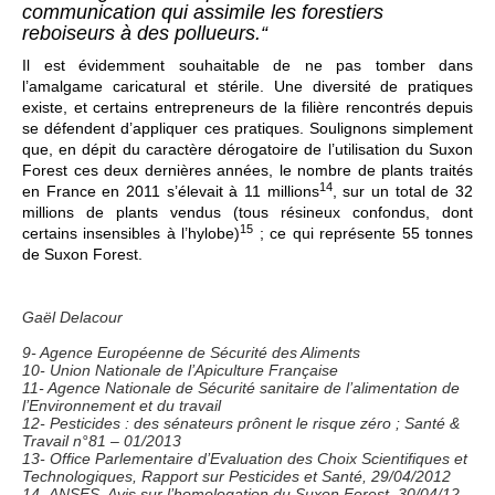
communication qui assimile les forestiers
reboiseurs à des pollueurs.“
Il est évidemment souhaitable de ne pas tomber dans
l’amalgame caricatural et stérile. Une diversité de pratiques
existe, et certains entrepreneurs de la filière rencontrés depuis
se défendent d’appliquer ces pratiques. Soulignons simplement
que, en dépit du caractère dérogatoire de l’utilisation du Suxon
Forest ces deux dernières années, le nombre de plants traités
14
en France en 2011 s’élevait à 11 millions
, sur un total de 32
millions de plants vendus (tous résineux confondus, dont
15
certains insensibles à l’hylobe)
; ce qui représente 55 tonnes
de Suxon Forest.
Gaël Delacour
9- Agence Européenne de Sécurité des Aliments
10- Union Nationale de l’Apiculture Française
11- Agence Nationale de Sécurité sanitaire de l’alimentation de
l’Environnement et du travail
12- Pesticides : des sénateurs prônent le risque zéro ; Santé &
Travail n°81 – 01/2013
13- Office Parlementaire d’Evaluation des Choix Scientifiques et
Technologiques, Rapport sur Pesticides et Santé, 29/04/2012
14- ANSES, Avis sur l’homologation du Suxon Forest, 30/04/12