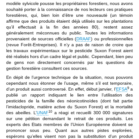
modèle sylvicole pousse les propriétaires forestiers, nous avons
souhaité porter à la connaissance de nos lecteurs ces pratiques
forestières, qui, bien loin d’être une nouveauté (un témoin
affirme que des produits étaient déjà utilisés sur les plantations
qu’il effectuait à la fin des années 80), restent assez
généralement méconnues du public. Toutes les informations
provenaient de sources officielles (
DRAAF
) ou professionnelles
(revue Forêt-Entreprises). Il n’y a pas de raison de croire que
les travaux expérimentaux sur le pesticide Suxon Forest aient
été réalisés hors d’un cadre légal et public. Cependant, bien peu
de gens non directement concernés par les questions de
gestion forestière consultent ces sources.
En dépit de l’urgence technique de la situation, nous pouvons
cependant nous étonner de l’usage, même s’il est temporaire,
9
d’un produit aussi controversé. En effet, début janvier, l’
EFSA
a
publié un rapport indiquant le lien entre l’utilisation des
pesticides de la famille des néonicotinoïdes (dont fait partie
l’imidaclopride, matière active du Suxon Forest) et la mortalité
10
des abeilles. L’
UNAF
a réagi et recueilli 300 000 signatures
sur une pétition demandant le retrait de ces produits. Les
experts des Etats membres de l’Union Européenne doivent se
prononcer sous peu. Quant aux autres pistes explorées,
espérons qu’elles visent non pas la substitution d’un produit