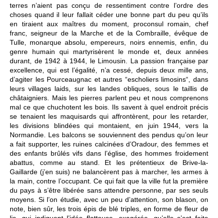
terres n’aient pas conçu de ressentiment contre l’ordre des
choses quand il leur fallait céder une bonne part du peu qu’ils
en tiraient aux maîtres du moment, proconsul romain, chef
franc, seigneur de la Marche et de la Combraille, évêque de
Tulle, monarque absolu, empereurs, noirs ennemis, enfin, du
genre humain qui martyrisèrent le monde et, deux années
durant, de 1942 à 1944, le Limousin. La passion française par
excellence, qui est l’égalité, n’a cessé, depuis deux mille ans,
d’agiter les Pourceaugnac et autres “escholiers limosins“, dans
leurs villages laids, sur les landes obliques, sous le taillis de
châtaigniers. Mais les pierres parlent peu et nous comprenons
mal ce que chuchotent les bois. Ils savent à quel endroit précis
se tenaient les maquisards qui affrontèrent, pour les retarder,
les divisions blindées qui montaient, en juin 1944, vers la
Normandie. Les balcons se souviennent des pendus qu’on leur
a fait supporter, les ruines calcinées d’Oradour, des femmes et
des enfants brûlés vifs dans l’église, des hommes froidement
abattus, comme au stand. Et les prétentieux de Brive-la-
Gaillarde (j’en suis) ne balancèrent pas à marcher, les armes à
la main, contre l’occupant. Ce qui fait que la ville fut la première
du pays à s’être libérée sans attendre personne, par ses seuls
moyens. Si l’on étudie, avec un peu d’attention, son blason, on
note, bien sûr, les trois épis de blé triples, en forme de fleur de