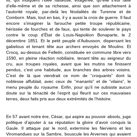
lis, qui indiquent l’idée flatteuse, exagérée, qu’elle s’est faite
d’elle-même et de sa richesse, ainsi que son attachement à
l’autorité royale, par-delà les féodalités de Turenne et de
Comborn. Mais, tout en bas, il y a aussi la croix de guerre. Il faut
encore s’imaginer la farouche petite troupe républicaine,
hérissée de fourches et de faux, qui tente de soulever le pays
contre le coup d’État de Louis-Napoléon Bonaparte, le 2
décembre 1851. Et le petit peuple d’Aubusson, dispersant les
gabelous et tenant tête aux archers envoyés de Moulins. Et
Crocq, au-dessus de Felletin, constituée en commune libre vers
1590, en pleine réaction nobiliaire, tenant tête au seigneur du
cru, aux troupes royales, avant que les mutins ne finissent
pendus, c’est une habitude, aux branches des arbres voisins.
C’est de là que viendrait ce nom de “croquants“ dont la
noblesse affublait, avec ceux de “manants“ et de “vilains“, le
menu peuple du royaume. Enfin, pour qu’il ne subsiste aucun
doute sur la ténacité de l’esprit qui fleurit sur ces mauvaises
terres, deux faits pris aux deux extrémités de l’histoire.
En 57 avant notre ère, César, qui aspire au pouvoir absolu, juge
politique d’ajouter à sa réputation la gloire d’avoir conquis la
Gaule. Il attaque par le nord, extermine les Nerviens et les
Viromandues sur la Sambre, bouscule les Arvernes qui avaient