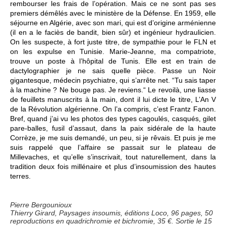
rembourser les frais de l’opération. Mais ce ne sont pas ses
premiers démêlés avec le ministère de la Défense. En 1959, elle
séjourne en Algérie, avec son mari, qui est d’origine arménienne
(il en a le faciès de bandit, bien sûr) et ingénieur hydraulicien.
On les suspecte, à fort juste titre, de sympathie pour le FLN et
on les expulse en Tunisie. Marie-Jeanne, ma compatriote,
trouve un poste à l’hôpital de Tunis. Elle est en train de
dactylographier je ne sais quelle pièce. Passe un Noir
gigantesque, médecin psychiatre, qui s’arrête net. “Tu sais taper
à la machine ? Ne bouge pas. Je reviens.“ Le revoilà, une liasse
de feuillets manuscrits à la main, dont il lui dicte le titre, L’An V
de la Révolution algérienne. On l’a compris, c’est Frantz Fanon.
Bref, quand j’ai vu les photos des types cagoulés, casqués, gilet
pare-balles, fusil d’assaut, dans la paix sidérale de la haute
Corrèze, je me suis demandé, un peu, si je rêvais. Et puis je me
suis rappelé que l’affaire se passait sur le plateau de
Millevaches, et qu’elle s’inscrivait, tout naturellement, dans la
tradition deux fois millénaire et plus d’insoumission des hautes
terres.
Pierre Bergounioux
Thierry Girard, Paysages insoumis, éditions Loco, 96 pages, 50
reproductions en quadrichromie et bichromie, 35 €. Sortie le 15