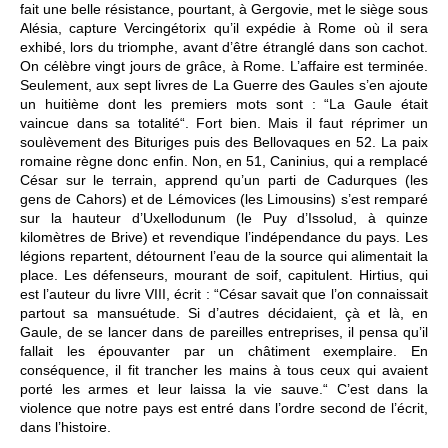
fait une belle résistance, pourtant, à Gergovie, met le siège sous
Alésia, capture Vercingétorix qu’il expédie à Rome où il sera
exhibé, lors du triomphe, avant d’être étranglé dans son cachot.
On célèbre vingt jours de grâce, à Rome. L’affaire est terminée.
Seulement, aux sept livres de La Guerre des Gaules s’en ajoute
un huitième dont les premiers mots sont : “La Gaule était
vaincue dans sa totalité“. Fort bien. Mais il faut réprimer un
soulèvement des Bituriges puis des Bellovaques en 52. La paix
romaine règne donc enfin. Non, en 51, Caninius, qui a remplacé
César sur le terrain, apprend qu’un parti de Cadurques (les
gens de Cahors) et de Lémovices (les Limousins) s’est remparé
sur la hauteur d’Uxellodunum (le Puy d’Issolud, à quinze
kilomètres de Brive) et revendique l’indépendance du pays. Les
légions repartent, détournent l’eau de la source qui alimentait la
place. Les défenseurs, mourant de soif, capitulent. Hirtius, qui
est l’auteur du livre VIII, écrit : “César savait que l’on connaissait
partout sa mansuétude. Si d’autres décidaient, çà et là, en
Gaule, de se lancer dans de pareilles entreprises, il pensa qu’il
fallait les épouvanter par un châtiment exemplaire. En
conséquence, il fit trancher les mains à tous ceux qui avaient
porté les armes et leur laissa la vie sauve.“ C’est dans la
violence que notre pays est entré dans l’ordre second de l’écrit,
dans l’histoire.