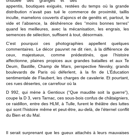
ondulée des granges et des
appentis, boutiques exiguës, restées du temps où la grande
distribution n’avait pas tué le commerce de proximité, taillis
inculte, mamelons couverts d’ajoncs et de genêts et, partout, le
vide et l’absence, la déshérence des “moins bonnes terres“
quand les meilleures, avec la mécanisation, les engrais, les
semences de sélection, suffisent à tout, désormais.
C’est pourquoi ces photographies appellent quelques
commentaires. Le décor pauvret ne dit rien, à la différence de
ceux, majestueux, comme prédestinés, que l’histoire
affectionne, plaines propices aux grandes batailles et aux Te
Deum, Bastille, Champ de Mars, perspective Nevsky, grands
boulevards de Paris où déferlent, à la fin de L’Éducation
sentimentale de Flaubert, les charges de cavalerie. Et pourtant,
ces rues désertes, ce carrefour où la
D 992, qui mène à Gentioux (“Que maudite soit la guerre“),
coupe la D 3, vers Tarnac, ces sous-bois confus de châtaigniers,
ce raidillon, entre des HLM, à Tulle, furent le théâtre des luttes
qui sont l’histoire même et peut-être, au-delà, de l’éternel conflit
du Bien et du Mal.
Il serait surprenant que les gueux attachés à leurs mauvaises