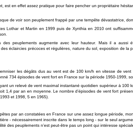
 est en effet assez pratique pour faire pencher un propriétaire hésitant
risque de voir son peuplement frappé par une tempête dévastatrice, donc 
pêtes Lothar et Martin en 1999 puis de Xynthia en 2010 ont suffisam
ison.
es des peuplements augmente avec leur hauteur. Mais il a aussi é
es éclaircies précoces et régulières, nature du sol, exposition de la p
demniser les dégâts dus au vent est de 100 km/h en vitesse de vent 
tionné 734 épisodes de vent fort en France sur la période 1950-1999, 
 ayant un relevé de vent maximal instantané quotidien supérieur à 100 k
soit 1,4 par an en moyenne. Le nombre d’épisodes de vent fort présent
 1993 et 1998, 5 en 1965).
mpêtes par an constatées en France sur une assez longue période, mon
tière - nécessairement inscrite dans le temps long - sur le seul argume
lité des peuplements n’est peut-être pas un point qui intéresse spécialem