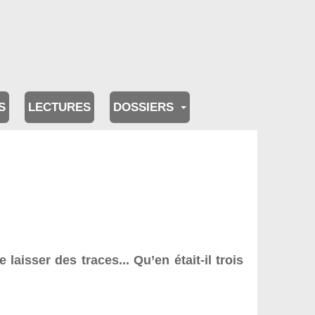
S
LECTURES
DOSSIERS
aisser des traces... Qu’en était-il trois