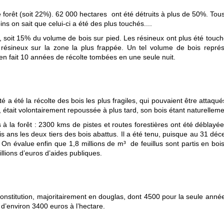
orêt (soit 22%). 62 000 hectares ont été détruits à plus de 50%. Tous
ins on sait que celui-ci a été des plus touchés....
 soit 15% du volume de bois sur pied. Les résineux ont plus été touché
s résineux sur la zone la plus frappée. Un tel volume de bois repré
 en fait 10 années de récolte tombées en une seule nuit.
 a été la récolte des bois les plus fragiles, qui pouvaient être attaqu
re, était volontairement repoussée à plus tard, son bois étant naturellem
 à la forêt : 2300 kms de pistes et routes forestières ont été déblayées
rois ans les deux tiers des bois abattus. Il a été tenu, puisque au 31 d
. On évalue enfin que 1,8 millions de m³ de feuillus sont partis en bo
illions d’euros d’aides publiques.
onstitution, majoritairement en douglas, dont 4500 pour la seule ann
 d’environ 3400 euros à l’hectare.