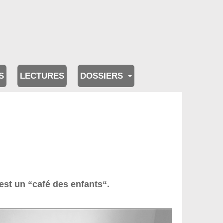
S
LECTURES
DOSSIERS
est un “café des enfants“.