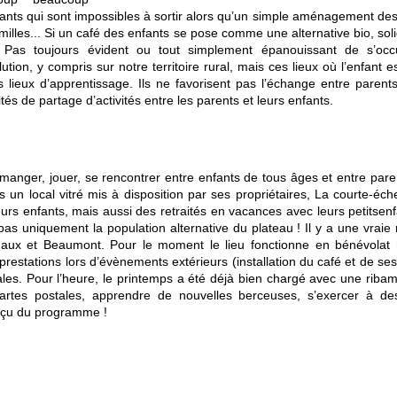
ts qui sont impossibles à sortir alors qu’un simple aménagement des lie
lles... Si un café des enfants se pose comme une alternative bio, solid
s. Pas toujours évident ou tout simplement épanouissant de s’oc
lution, y compris sur notre territoire rural, mais ces lieux où l’enfant 
s lieux d’apprentissage. Ils ne favorisent pas l’échange entre paren
tés de partage d’activités entre les parents et leurs enfants.
manger, jouer, se rencontrer entre enfants de tous âges et entre parent
ns un local vitré mis à disposition par ses propriétaires, La courte-éch
eurs enfants, mais aussi des retraités en vacances avec leurs petitsen
s uniquement la population alternative du plateau ! Il y a une vraie 
 Faux et Beaumont. Pour le moment le lieu fonctionne en bénévolat m
tations lors d’évènements extérieurs (installation du café et de ses jeu
cales. Pour l’heure, le printemps a été déjà bien chargé avec une riba
rtes postales, apprendre de nouvelles berceuses, s’exercer à des
perçu du programme !