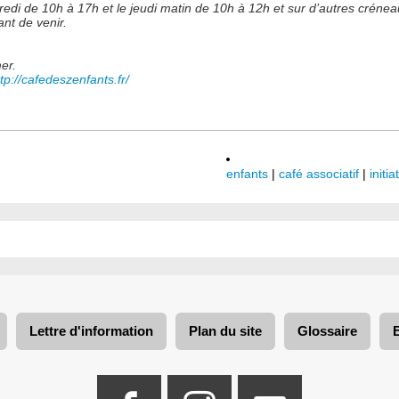
redi de 10h à 17h et le jeudi matin de 10h à 12h et sur d’autres créne
ant de venir.
mer.
ttp://cafedeszenfants.fr/
enfants
|
café associatif
|
initia
Lettre d'information
Plan du site
Glossaire