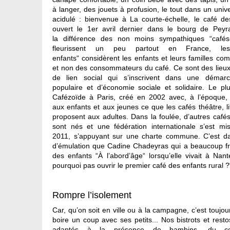
à langer, des jouets à profusion, le tout dans un unive
acidulé : bienvenue à La courte-échelle, le café de
ouvert le 1er avril dernier dans le bourg de Peyra
la différence des non moins sympathiques “cafés-
fleurissent un peu partout en France, le
enfants“ considèrent les enfants et leurs familles c
et non des consommateurs du café. Ce sont des lieux 
de lien social qui s’inscrivent dans une démarc
populaire et d’économie sociale et solidaire. Le pl
Cafézoïde à Paris, créé en 2002 avec, à l’époque, l’o
aux enfants et aux jeunes ce que les cafés théâtre, lit
proposent aux adultes. Dans la foulée, d’autres caf
sont nés et une fédération internationale s’est m
2011, s’appuyant sur une charte commune. C’est d
d’émulation que Cadine Chadeyras qui a beaucoup fr
des enfants “À l’abord’âge“ lorsqu’elle vivait à Nante
pourquoi pas ouvrir le premier café des enfants rural ?
Rompre l’isolement
Car, qu’on soit en ville ou à la campagne, c’est toujours 
boire un coup avec ses petits... Nos bistrots et rest
adaptés à la présence de bambins, du c