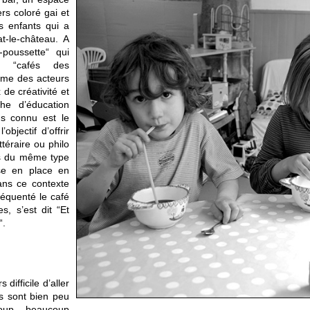
rs coloré gai et
s enfants qui a
t-le-château. A
poussette“ qui
s “cafés des
omme des acteurs
de créativité et
he d’éducation
us connu est le
bjectif d’offrir
téraire ou philo
és du même type
ise en place en
ans ce contexte
équenté le café
s, s’est dit “Et
“.
difficile d’aller
os sont bien peu
oup beaucoup