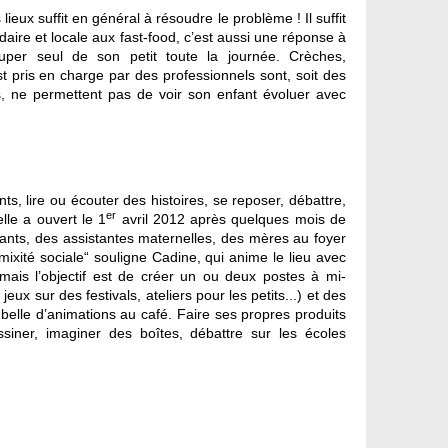
ux suffit en général à résoudre le problème ! Il suffit
aire et locale aux fast-food, c’est aussi une réponse à
cuper seul de son petit toute la journée. Crèches,
est pris en charge par des professionnels sont, soit des
ts, ne permettent pas de voir son enfant évoluer avec
s, lire ou écouter des histoires, se reposer, débattre,
er
elle a ouvert le 1
avril 2012 après quelques mois de
fants, des assistantes maternelles, des mères au foyer
mixité sociale“ souligne Cadine, qui anime le lieu avec
ais l’objectif est de créer un ou deux postes à mi-
x sur des festivals, ateliers pour les petits...) et des
mbelle d’animations au café. Faire ses propres produits
siner, imaginer des boîtes, débattre sur les écoles