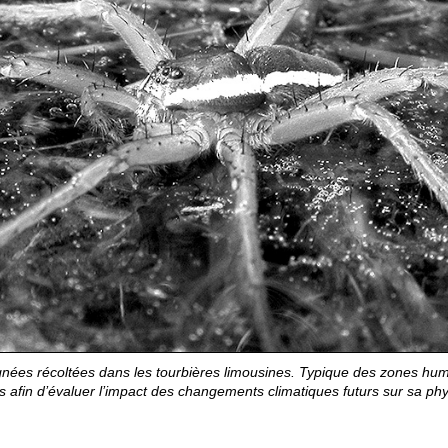
ées récoltées dans les tourbières limousines. Typique des zones humid
s afin d’évaluer l’impact des changements climatiques futurs sur sa phy