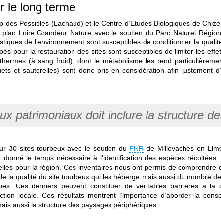
 le long terme
hamp des Possibles (Lachaud) et le Centre d’Etudes Biologiques de Ch
u plan Loire Grandeur Nature avec le soutien du Parc Naturel Régio
tiques de l’environnement sont susceptibles de conditionner la qual
s pour la restauration des sites sont susceptibles de limiter les eff
hermes (à sang froid), dont le métabolisme les rend particulièreme
quets et sauterelles) sont donc pris en considération afin justement 
ux patrimoniaux doit inclure la structure 
ur 30 sites tourbeux avec le soutien du
PNR
de Millevaches en Limou
t donné le temps nécessaire à l’identification des espèces récoltée
velles pour la région. Ces inventaires nous ont permis de comprendre ce
de la qualité du site tourbeux qui les héberge mais aussi du nombre d
ques. Ces derniers peuvent constituer de véritables barrières à la
nction locale. Ces résultats montrent l’importance d’aborder la con
ais aussi la structure des paysages périphériques.