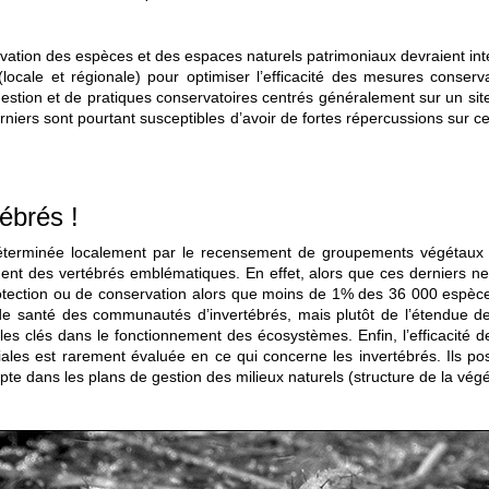
tion des espèces et des espaces naturels patrimoniaux devraient intég
 (locale et régionale) pour optimiser l’efficacité des mesures conser
estion et de pratiques conservatoires centrés généralement sur un site
rniers sont pourtant susceptibles d’avoir de fortes répercussions sur ce
tébrés !
st déterminée localement par le recensement de groupements végétau
ent des vertébrés emblématiques. En effet, alors que ces derniers n
rotection ou de conservation alors que moins de 1% des 36 000 espèc
de santé des communautés d’invertébrés, mais plutôt de l’étendue de
s rôles clés dans le fonctionnement des écosystèmes. Enfin, l’efficaci
es est rarement évaluée en ce qui concerne les invertébrés. Ils poss
e dans les plans de gestion des milieux naturels (structure de la végét