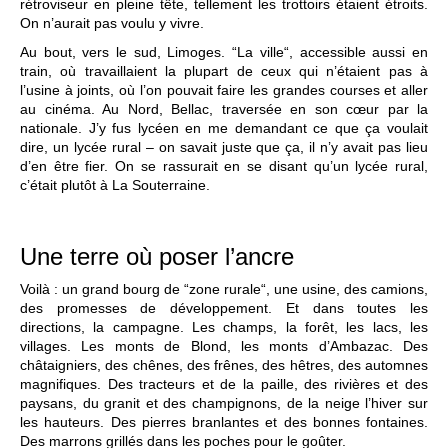
rétroviseur en pleine tête, tellement les trottoirs étaient étroits.
On n’aurait pas voulu y vivre.
Au bout, vers le sud, Limoges. “La ville“, accessible aussi en
train, où travaillaient la plupart de ceux qui n’étaient pas à
l’usine à joints, où l’on pouvait faire les grandes courses et aller
au cinéma. Au Nord, Bellac, traversée en son cœur par la
nationale. J’y fus lycéen en me demandant ce que ça voulait
dire, un lycée rural – on savait juste que ça, il n’y avait pas lieu
d’en être fier. On se rassurait en se disant qu’un lycée rural,
c’était plutôt à La Souterraine.
Une terre où poser l’ancre
Voilà : un grand bourg de “zone rurale“, une usine, des camions,
des promesses de développement. Et dans toutes les
directions, la campagne. Les champs, la forêt, les lacs, les
villages. Les monts de Blond, les monts d’Ambazac. Des
châtaigniers, des chênes, des frênes, des hêtres, des automnes
magnifiques. Des tracteurs et de la paille, des rivières et des
paysans, du granit et des champignons, de la neige l’hiver sur
les hauteurs. Des pierres branlantes et des bonnes fontaines.
Des marrons grillés dans les poches pour le goûter.