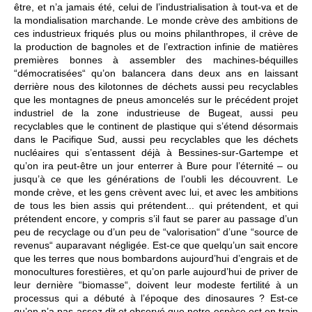
être, et n’a jamais été, celui de l’industrialisation à tout-va et de
la mondialisation marchande. Le monde crève des ambitions de
ces industrieux friqués plus ou moins philanthropes, il crève de
la production de bagnoles et de l’extraction infinie de matières
premières bonnes à assembler des machines-béquilles
“démocratisées“ qu’on balancera dans deux ans en laissant
derrière nous des kilotonnes de déchets aussi peu recyclables
que les montagnes de pneus amoncelés sur le précédent projet
industriel de la zone industrieuse de Bugeat, aussi peu
recyclables que le continent de plastique qui s’étend désormais
dans le Pacifique Sud, aussi peu recyclables que les déchets
nucléaires qui s’entassent déjà à Bessines-sur-Gartempe et
qu’on ira peut-être un jour enterrer à Bure pour l’éternité – ou
jusqu’à ce que les générations de l’oubli les découvrent. Le
monde crève, et les gens crèvent avec lui, et avec les ambitions
de tous les bien assis qui prétendent... qui prétendent, et qui
prétendent encore, y compris s’il faut se parer au passage d’un
peu de recyclage ou d’un peu de “valorisation“ d’une “source de
revenus“ auparavant négligée. Est-ce que quelqu’un sait encore
que les terres que nous bombardons aujourd’hui d’engrais et de
monocultures forestières, et qu’on parle aujourd’hui de priver de
leur dernière “biomasse“, doivent leur modeste fertilité à un
processus qui a débuté à l’époque des dinosaures ? Est-ce
qu’on n’a pas assez dit et observé que notre espèce est en train