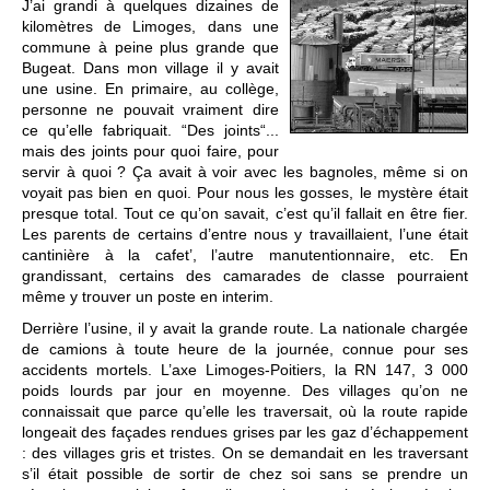
J’ai grandi à quelques dizaines de
kilomètres de Limoges, dans une
commune à peine plus grande que
Bugeat. Dans mon village il y avait
une usine. En primaire, au collège,
personne ne pouvait vraiment dire
ce qu’elle fabriquait. “Des joints“...
mais des joints pour quoi faire, pour
servir à quoi ? Ça avait à voir avec les bagnoles, même si on
voyait pas bien en quoi. Pour nous les gosses, le mystère était
presque total. Tout ce qu’on savait, c’est qu’il fallait en être fier.
Les parents de certains d’entre nous y travaillaient, l’une était
cantinière à la cafet’, l’autre manutentionnaire, etc. En
grandissant, certains des camarades de classe pourraient
même y trouver un poste en interim.
Derrière l’usine, il y avait la grande route. La nationale chargée
de camions à toute heure de la journée, connue pour ses
accidents mortels. L’axe Limoges-Poitiers, la RN 147, 3 000
poids lourds par jour en moyenne. Des villages qu’on ne
connaissait que parce qu’elle les traversait, où la route rapide
longeait des façades rendues grises par les gaz d’échappement
: des villages gris et tristes. On se demandait en les traversant
s’il était possible de sortir de chez soi sans se prendre un