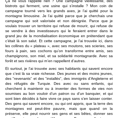
Ça ne vous rappelle rien ? Une campagne vieillissante, des
bistrots qui ferment, une usine qui s’installe ? Mon coin de
campagne tourné vers les grands axes, je l’ai quitté pour la
montagne limousine. Je l’ai quitté parce que je cherchais une
campagne qui soit valorisée et non dénigrée. Parce que je
voulais trouver un territoire qui refuse de mourir, qui refuse de
se vendre à des investisseurs qui le feraient entrer dans le
grand jeu de la mondialisation économique en prétendant que
c’était là son salut. Et cette campagne, je l’ai trouvée ici, dans
les collines du « plateau », avec ses moutons, ses scieries, ses
fours à pain, ses cochons qu’on transforme entre amis, ses
champignons, son miel, et sa solidarité montagnarde. Avec sa
forêt et ses rivières qui m’en rappellent d’autres.
Et surtout, je l’ai trouvée avec ses habitants qui savent encore
que c’est là sa vraie richesse. Des jeunes et des moins jeunes,
des “revenants“ et des “installés“, des immigrés d’Angleterre et
des réfugiés de Turquie. Des avec ou sans enfants, qui
cherchent à maintenir ou à inventer des formes de vies non
soumises au bon vouloir d’un patron ou d’un banquier, et qui
sont bien décidés à faire vivre ce pays sans s’en laisser conter.
Des gens qui savent encore, ou qui ont appris, que la terre des
montagnes est peut-être pauvre, mais que quand on la
préserve, elle peut nourrir ses gens et ses bêtes, donner ses