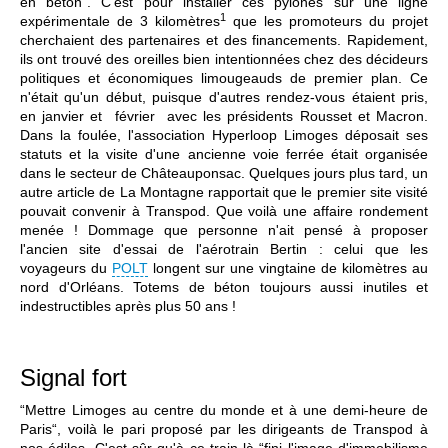
en béton“. C'est pour installer ces pylônes sur une ligne
1
expérimentale de 3 kilomètres
que les promoteurs du projet
cherchaient des partenaires et des financements. Rapidement,
ils ont trouvé des oreilles bien intentionnées chez des décideurs
politiques et économiques limougeauds de premier plan. Ce
n'était qu'un début, puisque d'autres rendez-vous étaient pris,
en janvier et février avec les présidents Rousset et Macron.
Dans la foulée, l'association Hyperloop Limoges déposait ses
statuts et la visite d'une ancienne voie ferrée était organisée
dans le secteur de Châteauponsac. Quelques jours plus tard, un
autre article de La Montagne rapportait que le premier site visité
pouvait convenir à Transpod. Que voilà une affaire rondement
menée ! Dommage que personne n'ait pensé à proposer
l'ancien site d'essai de l'aérotrain Bertin : celui que les
voyageurs du
POLT
longent sur une vingtaine de kilomètres au
nord d'Orléans. Totems de béton toujours aussi inutiles et
indestructibles après plus 50 ans !
Signal fort
“Mettre Limoges au centre du monde et à une demi-heure de
Paris“, voilà le pari proposé par les dirigeants de Transpod à
nos édiles. C'est sûr qu'à ce train-là “fini l'image d'immobilisme