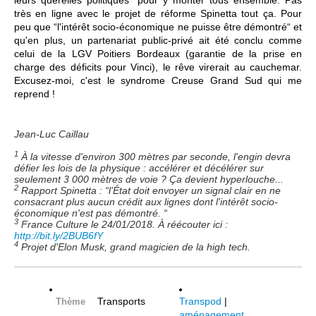
très en ligne avec le projet de réforme Spinetta tout ça. Pour
peu que “l'intérêt socio-économique ne puisse être démontré“ et
qu'en plus, un partenariat public-privé ait été conclu comme
celui de la LGV Poitiers Bordeaux (garantie de la prise en
charge des déficits pour Vinci), le rêve virerait au cauchemar.
Excusez-moi, c'est le syndrome Creuse Grand Sud qui me
reprend !
Jean-Luc Caillau
1
À la vitesse d'environ 300 mètres par seconde, l'engin devra
défier les lois de la physique : accélérer et décélérer sur
seulement 3 000 mètres de voie ? Ça devient hyperlouche...
2
Rapport Spinetta : “l’État doit envoyer un signal clair en ne
consacrant plus aucun crédit aux lignes dont l'intérêt socio-
économique n'est pas démontré. “
3
France Culture le 24/01/2018. À réécouter ici :
http://bit.ly/2BUB6fY
4
Projet d'Elon Musk, grand magicien de la high tech.
Transports
Transpod
|
Thème
aménagement