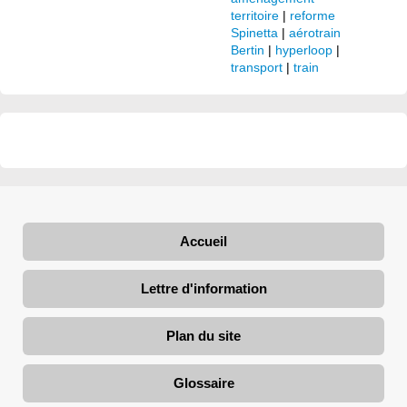
territoire
|
reforme
Spinetta
|
aérotrain
Bertin
|
hyperloop
|
transport
|
train
Accueil
Lettre d'information
Plan du site
Glossaire