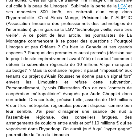
qui colle à la peau de Limoges“. Sublimée la perte de la
LGV
et
ses modestes 300 km/h, on entrerait d'un coup dans
l'hypermobilité. C'est Alexis Monge, Président de l' ALIPTIC
(Association limousine des professionnels des technologies de
l'information) qui ringardise la LGV “technologie vieille, voire très
vieille“. À ce point de leur article, les journalistes de La
Montagne commencent à se poser des questions : Pourquoi
Limoges et pas Orléans ? Ou bien le Canada et ses grands
espaces ? Pourquoi des promoteurs aussi pressés (décision sur
le projet de site impérativement avant l'été) et surtout “comment
obtenir la subvention régionale de 10 millions € qui manquent
au budget“ ? Mais la confiance règne : il paraît “impossible“ aux
2
tenants du projet qu'Alain Rousset ne donne pas un signal fort
envers les Limousins et refuse cette subvention.
Personnellement, j'y vois l'illustration d'un de ces “contrats de
coopération métropolitaine“ évoqués par Aude Chopplet dans
son article. Des contrats, précise-t-elle, assortis de 150 millions
€ dont les métropoles régionales peuvent disposer comme bon
leur semble. J'ai peur d'imaginer une séance de nuit à
l'assemblée régionale, des conseillers fatigués, des
arrangements de couloirs entre amis et pof ! 10 millions € qui se
vaporisent dans l'hyperloop. On aurait joué à qu' “hyper gagne“
pourrait dire la Tata du Limousin.