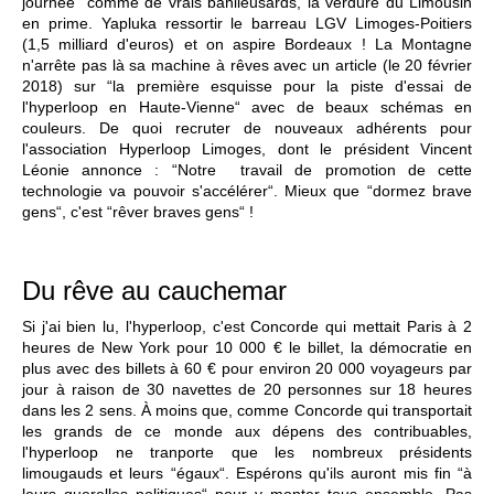
journée“ comme de vrais banlieusards, la verdure du Limousin
en prime. Yapluka ressortir le barreau LGV Limoges-Poitiers
(1,5 milliard d'euros) et on aspire Bordeaux ! La Montagne
n'arrête pas là sa machine à rêves avec un article (le 20 février
2018) sur “la première esquisse pour la piste d'essai de
l'hyperloop en Haute-Vienne“ avec de beaux schémas en
couleurs. De quoi recruter de nouveaux adhérents pour
l'association Hyperloop Limoges, dont le président Vincent
Léonie annonce : “Notre travail de promotion de cette
technologie va pouvoir s'accélérer“. Mieux que “dormez brave
gens“, c'est “rêver braves gens“ !
Du rêve au cauchemar
Si j'ai bien lu, l'hyperloop, c'est Concorde qui mettait Paris à 2
heures de New York pour 10 000 € le billet, la démocratie en
plus avec des billets à 60 € pour environ 20 000 voyageurs par
jour à raison de 30 navettes de 20 personnes sur 18 heures
dans les 2 sens. À moins que, comme Concorde qui transportait
les grands de ce monde aux dépens des contribuables,
l'hyperloop ne tranporte que les nombreux présidents
limougauds et leurs “égaux“. Espérons qu'ils auront mis fin “à
leurs querelles politiques“ pour y monter tous ensemble. Pas