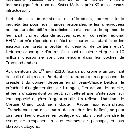
technologique“ du nom de Swiss Metro après 30 ans d'essais
infructueux…
Fort de ces informations et références, somme toute
inquiétantes pour nos finances régionales, je les ai envoyées
aux auteurs des différents articles. Je n'ai pas eu de réponse de
leur part. J'ai eu plus de succès avec un conseiller régional
EELV qui m'a répondu qu'il était au courant, ajoutant “que les
escrocs sont prêts à profiter du désarroi de certains élus“.
Retenons donc que d'autres élus sont en alerte et que les 10
millions d'euros ne sont pas encore dans les poches de
Transpod and co.
er
Aux alentours du 1
avril 2018, j'aurais pu croire à un gag tant
la ficelle était grosse. Pourtant elle attrape de gros poissons : le
président du conseil départemental, Jean-Claude Leblois, le
président d'agglomération de Limoges, Gérard Vandebroucke,
et biens d'autres dont on peut, sur cette affaire, s'interroger sur
leur sagacité à gérer l'argent public. Un réflexe d'habitant de
Creuse Grand Sud, sans doute… Avouer aux journalistes:
“Franchement on en a marre de prendre des baffes“, ne peut
pas tenir lieu d'excuse en politique ou alors c'est prendre le
risque de s'exposer, et aux escrocs de passage, et aux
blaireaux citoyens.