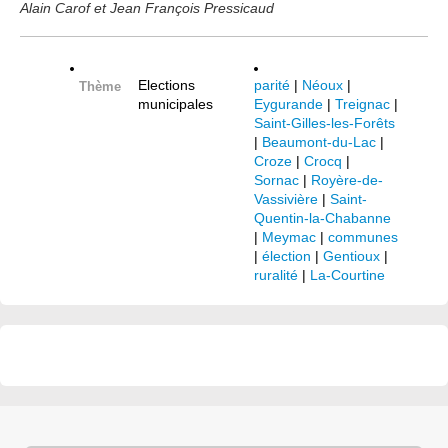
Alain Carof et Jean François Pressicaud
Elections
parité
|
Néoux
|
Thème
municipales
Eygurande
|
Treignac
|
Saint-Gilles-les-Forêts
|
Beaumont-du-Lac
|
Croze
|
Crocq
|
Sornac
|
Royère-de-
Vassivière
|
Saint-
Quentin-la-Chabanne
|
Meymac
|
communes
|
élection
|
Gentioux
|
ruralité
|
La-Courtine