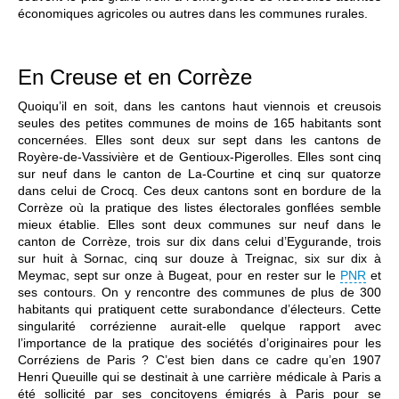
économiques agricoles ou autres dans les communes rurales.
En Creuse et en Corrèze
Quoiqu’il en soit, dans les cantons haut viennois et creusois
seules des petites communes de moins de 165 habitants sont
concernées. Elles sont deux sur sept dans les cantons de
Royère-de-Vassivière et de Gentioux-Pigerolles. Elles sont cinq
sur neuf dans le canton de La-Courtine et cinq sur quatorze
dans celui de Crocq. Ces deux cantons sont en bordure de la
Corrèze où la pratique des listes électorales gonflées semble
mieux établie. Elles sont deux communes sur neuf dans le
canton de Corrèze, trois sur dix dans celui d’Eygurande, trois
sur huit à Sornac, cinq sur douze à Treignac, six sur dix à
Meymac, sept sur onze à Bugeat, pour en rester sur le
PNR
et
ses contours. On y rencontre des communes de plus de 300
habitants qui pratiquent cette surabondance d’électeurs. Cette
singularité corrézienne aurait-elle quelque rapport avec
l’importance de la pratique des sociétés d’originaires pour les
Corréziens de Paris ? C’est bien dans ce cadre qu’en 1907
Henri Queuille qui se destinait à une carrière médicale à Paris a
été sollicité par ses concitoyens émigrés à Paris pour se