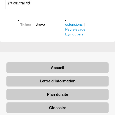
Brève
ostensions
|
Thème
Peyrelevade
|
Eymoutiers
Accueil
Lettre d'information
Plan du site
Glossaire