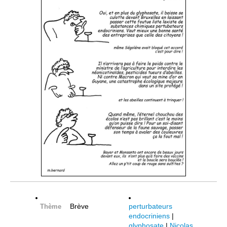
Brève
perturbateurs
Thème
endocriniens
|
glyphosate
|
Nicolas