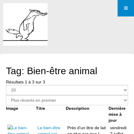
Tag: Bien-être animal
Résultats 1 à 3 sur 3
Image
Titre
Description
Dernière
mise à
jour
Le bien-être
Près d’un litre de lait
vendredi
animal est
en plus par jour !
2 juillet