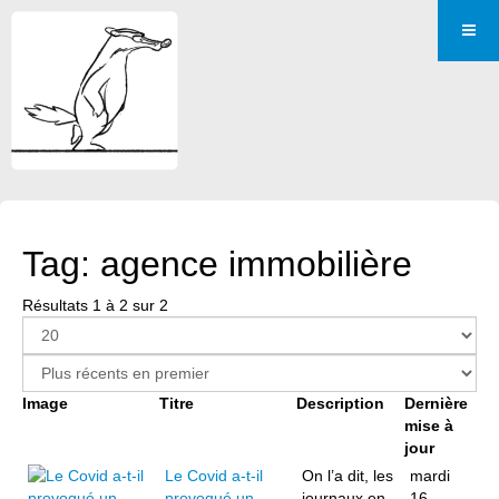
Tag: agence immobilière
Résultats 1 à 2 sur 2
Image
Titre
Description
Dernière
mise à
jour
Le Covid a-t-il
On l’a dit, les
mardi
provoqué un
journaux en
16