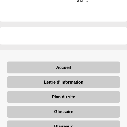
à la ...
Accueil
Lettre d'information
Plan du site
Glossaire
Blaireaux