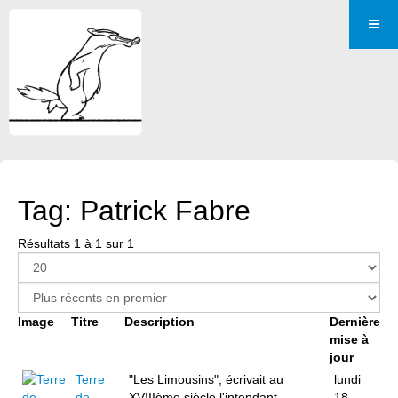
Tag: Patrick Fabre
Résultats 1 à 1 sur 1
Image
Titre
Description
Dernière
mise à
jour
Terre
"Les Limousins", écrivait au
lundi
de
XVIIIème siècle l'intendant
18