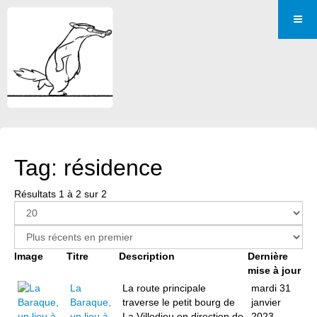
Tag: résidence
Résultats 1 à 2 sur 2
Image
Titre
Description
Dernière
mise à jour
La
La route principale
mardi 31
Baraque,
traverse le petit bourg de
janvier
un lieu à
La Villedieu en direction de
2023