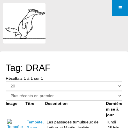
Tag: DRAF
Résultats 1 à 1 sur 1
Image
Titre
Description
Dernière
mise à
jour
Tempête,
Les passages tumultueux de
lundi
3 ans
Lothar et Martin, invités
28 juin