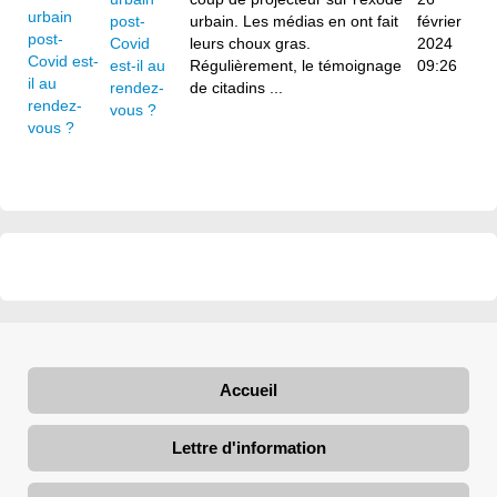
post-
urbain. Les médias en ont fait
février
Covid
leurs choux gras.
2024
est-il au
Régulièrement, le témoignage
09:26
rendez-
de citadins ...
vous ?
Accueil
Lettre d'information