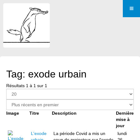
Tag: exode urbain
Résultats 1 à 1 sur 1
Image
Titre
Description
Dernière
mise à
jour
L'exode
La période Covid a mis un
lundi
urbain
coup de projecteur sur l'exode
26