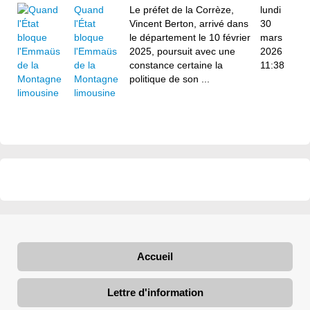
Quand
Le préfet de la Corrèze,
lundi
l'État
Vincent Berton, arrivé dans
30
bloque
le département le 10 février
mars
l'Emmaüs
2025, poursuit avec une
2026
de la
constance certaine la
11:38
Montagne
politique de son ...
limousine
Accueil
Lettre d'information