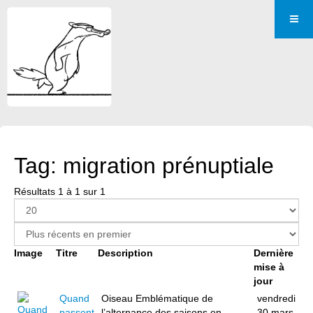
Tag: migration prénuptiale
Résultats 1 à 1 sur 1
Image
Titre
Description
Dernière
mise à
jour
Quand
Oiseau Emblématique de
vendredi
passent
l’alternance des saisons en
30 mars