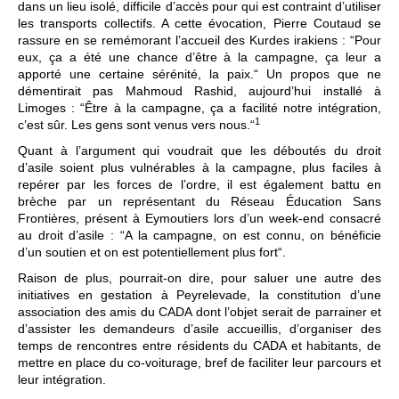
dans un lieu isolé, difficile d’accès pour qui est contraint d’utiliser
les transports collectifs. A cette évocation, Pierre Coutaud se
rassure en se remémorant l’accueil des Kurdes irakiens : “Pour
eux, ça a été une chance d’être à la campagne, ça leur a
apporté une certaine sérénité, la paix.“ Un propos que ne
démentirait pas Mahmoud Rashid, aujourd’hui installé à
Limoges : “Être à la campagne, ça a facilité notre intégration,
1
c’est sûr. Les gens sont venus vers nous.“
Quant à l’argument qui voudrait que les déboutés du droit
d’asile soient plus vulnérables à la campagne, plus faciles à
repérer par les forces de l’ordre, il est également battu en
brèche par un représentant du Réseau Éducation Sans
Frontières, présent à Eymoutiers lors d’un week-end consacré
au droit d’asile : “A la campagne, on est connu, on bénéficie
d’un soutien et on est potentiellement plus fort“.
Raison de plus, pourrait-on dire, pour saluer une autre des
initiatives en gestation à Peyrelevade, la constitution d’une
association des amis du CADA dont l’objet serait de parrainer et
d’assister les demandeurs d’asile accueillis, d’organiser des
temps de rencontres entre résidents du CADA et habitants, de
mettre en place du co-voiturage, bref de faciliter leur parcours et
leur intégration.