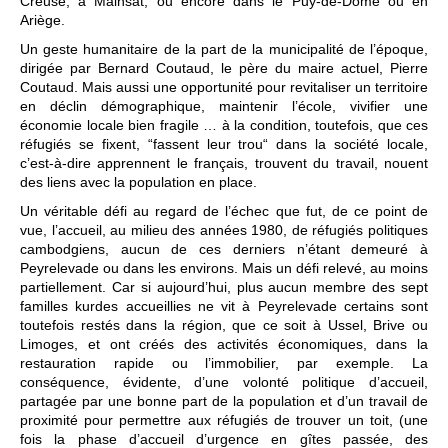
Creuse, à Mainsat, ou encore dans le Puy-de-Dôme ou en
Ariège.
Un geste humanitaire de la part de la municipalité de l’époque,
dirigée par Bernard Coutaud, le père du maire actuel, Pierre
Coutaud. Mais aussi une opportunité pour revitaliser un territoire
en déclin démographique, maintenir l’école, vivifier une
économie locale bien fragile … à la condition, toutefois, que ces
réfugiés se fixent, “fassent leur trou“ dans la société locale,
c’est-à-dire apprennent le français, trouvent du travail, nouent
des liens avec la population en place.
Un véritable défi au regard de l’échec que fut, de ce point de
vue, l’accueil, au milieu des années 1980, de réfugiés politiques
cambodgiens, aucun de ces derniers n’étant demeuré à
Peyrelevade ou dans les environs. Mais un défi relevé, au moins
partiellement. Car si aujourd’hui, plus aucun membre des sept
familles kurdes accueillies ne vit à Peyrelevade certains sont
toutefois restés dans la région, que ce soit à Ussel, Brive ou
Limoges, et ont créés des activités économiques, dans la
restauration rapide ou l’immobilier, par exemple. La
conséquence, évidente, d’une volonté politique d’accueil,
partagée par une bonne part de la population et d’un travail de
proximité pour permettre aux réfugiés de trouver un toit, (une
fois la phase d’accueil d’urgence en gîtes passée, des