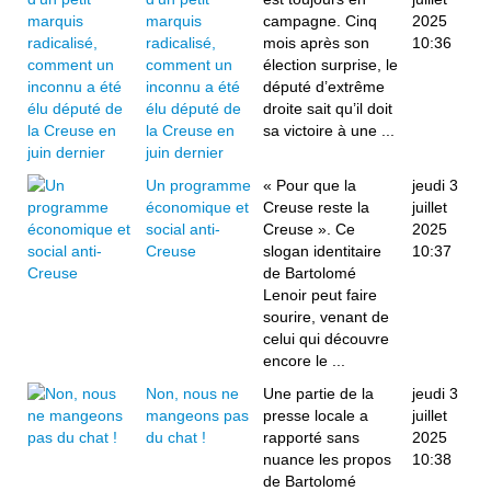
marquis
campagne. Cinq
2025
radicalisé,
mois après son
10:36
comment un
élection surprise, le
inconnu a été
député d’extrême
élu député de
droite sait qu’il doit
la Creuse en
sa victoire à une ...
juin dernier
Un programme
« Pour que la
jeudi 3
économique et
Creuse reste la
juillet
social anti-
Creuse ». Ce
2025
Creuse
slogan identitaire
10:37
de Bartolomé
Lenoir peut faire
sourire, venant de
celui qui découvre
encore le ...
Non, nous ne
Une partie de la
jeudi 3
mangeons pas
presse locale a
juillet
du chat !
rapporté sans
2025
nuance les propos
10:38
de Bartolomé