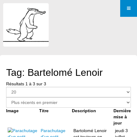
Tag: Bartelomé Lenoir
Résultats 1 à 3 sur 3
Image
Titre
Description
Dernière
mise à
jour
Parachutage
Bartolomé Lenoir
jeudi 3
d’un petit
est toujours en
juillet