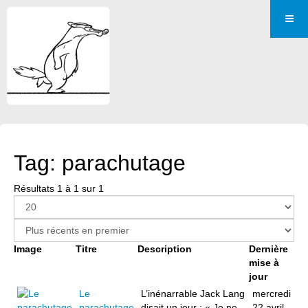
Tag: parachutage
Résultats 1 à 1 sur 1
Image
Titre
Description
Dernière
mise à
jour
Le
L’inénarrable Jack Lang
mercredi
parachutage
disait un jour : « Je ne
22 avril