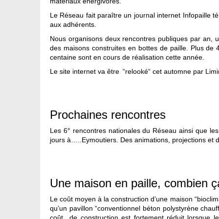
matériaux énergivores.
Le Réseau fait paraître un journal internet Infopaille
aux adhérents.
Nous organisons deux rencontres publiques par an, u
des maisons construites en bottes de paille. Plus de
centaine sont en cours de réalisation cette année.
Le site internet va être “relooké“ cet automne par Li
Prochaines rencontres­­
Les 6° rencontres nationales du Réseau ainsi que les
jours à…..Eymoutiers. Des animations, projections et 
Une maison en paille, combien ç
Le coût moyen à la construction d’une maison “bioclim
qu’un pavillon “conventionnel béton polystyrène chauf
coût de construction est fortement réduit lorsque les