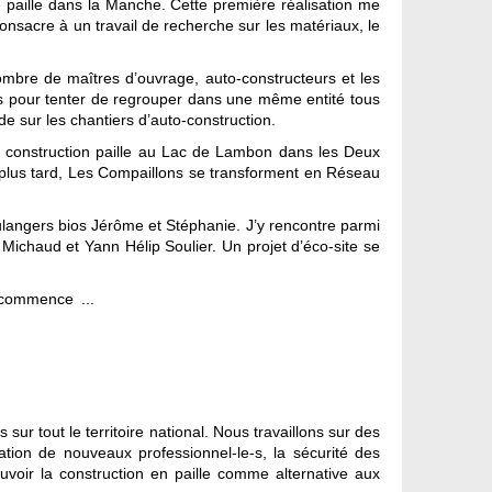
 paille dans la Manche. Cette première réalisation me
onsacre à un travail de recherche sur les matériaux, le
ombre de maîtres d’ouvrage, auto-constructeurs et les
ns pour tenter de regrouper dans une même entité tous
ide sur les chantiers d’auto-construction.
a construction paille au Lac de Lambon dans les Deux
ts plus tard, Les Compaillons se transforment en Réseau
oulangers bios Jérôme et Stéphanie. J’y rencontre parmi
 Michaud et Yann Hélip Soulier. Un projet d’éco-site se
e commence ...
r tout le territoire national. Nous travaillons sur des
tion de nouveaux professionnel-le-s, la sécurité des
uvoir la construction en paille comme alternative aux