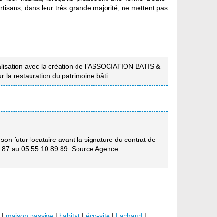
tisans, dans leur très grande majorité, ne mettent pas
éalisation avec la création de l’ASSOCIATION BATIS &
la restauration du patrimoine bâti.
son futur locataire avant la signature du contrat de
DIL 87 au 05 55 10 89 89. Source Agence
|
maison passive
|
habitat
|
éco-site
|
Lachaud
|