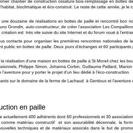
mier chantier de construction ossature bois-remplissage en bottes de
abitat, bioclimatique et éco-construit. Le reste de cette année, je le c
à une douzaine de réalisations en bottes de paille et rencontré bon n
runo Grondin, auto-constructeur, de créer l’association Les Compaillo
 création est très vite suivie du site Internet et du forum voué à l’entra
us contacte pour organiser les premières rencontres nationales de l
ent public en bottes de paille. Deux jours d’échanges et 60 participan
 la réalisation d’une maison en bottes de paille à St Moreil chez les b
essionnels, Philippe Simon, Johanna Corbin, Guillaume Paillard, Marion
 l’aventure pour y porter le projet d’un lieu dédié à l’éco-construction.
cipants sur le domaine de la ferme de Lachaud à Gentioux et l’aventur
ction en paille
 actuellement 400 adhérents dont 60 professionnels et 30 associations su
e comme matériau constructif et son assurabilité décennale, la forma
 nouvelles techniques et de matériaux associés dans le but de promo