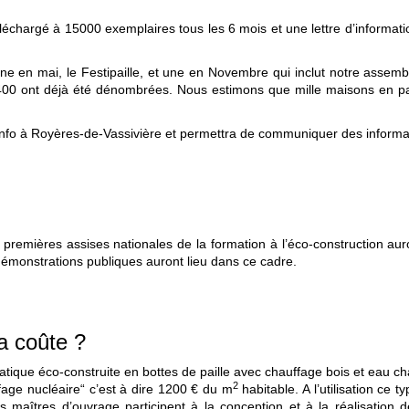
 téléchargé à 15000 exemplaires tous les 6 mois et une lettre d’informat
ne en mai, le Festipaille, et une en Novembre qui inclut notre asse
 400 ont déjà été dénombrées. Nous estimons que mille maisons en pai
minfo à Royères-de-Vassivière et permettra de communiquer des informa
 premières assises nationales de la formation à l’éco-construction a
démonstrations publiques auront lieu dans ce cadre.
a coûte ?
atique éco-construite en bottes de paille avec chauffage bois et eau c
2
fage nucléaire“ c’est à dire 1200 € du m
habitable. A l’utilisation ce
 maîtres d’ouvrage participent à la conception et à la réalisation de