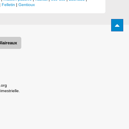
|
Felletin
|
Gentioux
Blaireaux
.org
imestrielle.